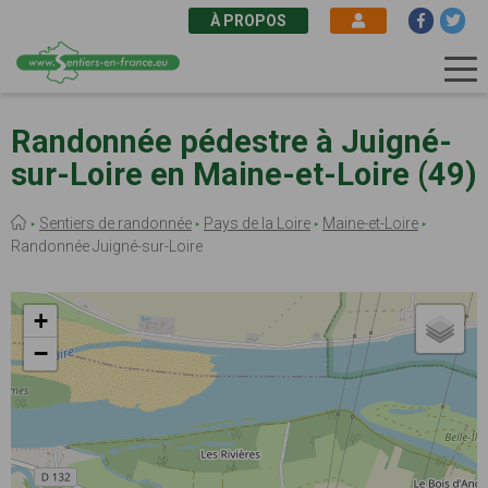
À PROPOS
Aller
au
Randonnée pédestre à Juigné-
contenu
sur-Loire en Maine-et-Loire (49)
principal
Fil
Sentiers de randonnée
Pays de la Loire
Maine-et-Loire
d'Ariane
Randonnée Juigné-sur-Loire
+
−