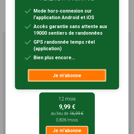
Mode hors-connexion sur
1
l'application Android et iOS
Accès garantie sans attente aux
19000 sentiers de randonnées
Profitez au maximum de
GPS randonnée temps réel
Sentiers en France avec rando
(application)
+
Bien plus encore...
Le compte
Rando
permet de profiter de tout le
potentiel qu'offre Sentiers en France :
Je m'abonne
Pas de pub
Favoris illimités
Mode hors-connexion
12 mois
9,99 €
3 mois
au lieu de
16,99 €
5,99 €
0,83€/mois
1,99€/mois
Je m'abonne