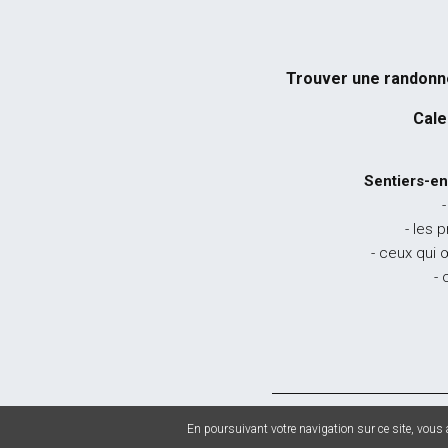
Trouver une randon
Cale
Sentiers-en
-
- les 
- ceux qui 
- 
© 2026 Sentiers en
En poursuivant votre navigation sur ce site, vous a