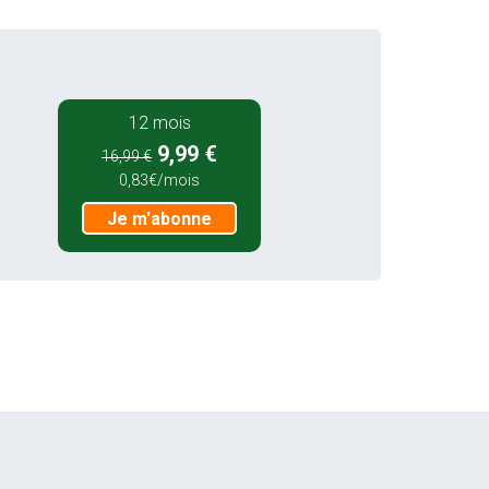
12 mois
9,99 €
16,99 €
0,83€/mois
Je m'abonne