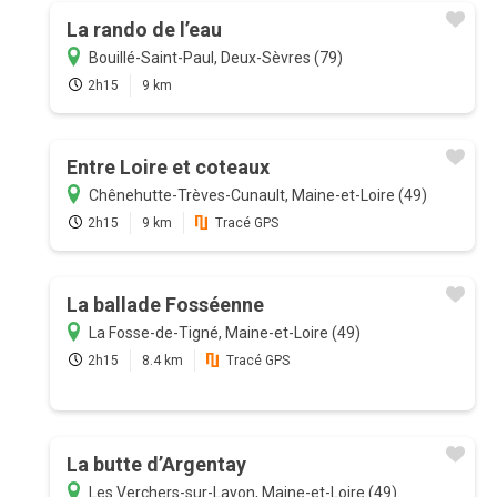
La rando de l’eau
Bouillé-Saint-Paul, Deux-Sèvres (79)
2h15
9 km
Entre Loire et coteaux
Chênehutte-Trèves-Cunault, Maine-et-Loire (49)
2h15
9 km
Tracé GPS
La ballade Fosséenne
La Fosse-de-Tigné, Maine-et-Loire (49)
2h15
8.4 km
Tracé GPS
La butte d’Argentay
Les Verchers-sur-Layon, Maine-et-Loire (49)