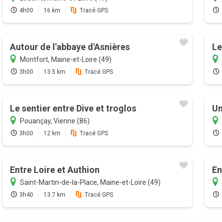
4h00
16 km
Tracé GPS
Autour de l'abbaye d'Asnières
Le
Montfort, Maine-et-Loire (49)
3h00
13.5 km
Tracé GPS
Le sentier entre Dive et troglos
Un
Pouançay, Vienne (86)
3h00
12 km
Tracé GPS
Entre Loire et Authion
En
Saint-Martin-de-la-Place, Maine-et-Loire (49)
3h40
13.7 km
Tracé GPS