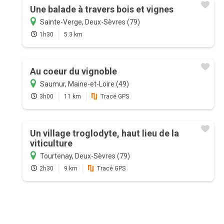
Une balade à travers bois et vignes
Sainte-Verge, Deux-Sèvres (79)
1h30
5.3 km
Au coeur du vignoble
Saumur, Maine-et-Loire (49)
3h00
11 km
Tracé GPS
Un village troglodyte, haut lieu de la
viticulture
Tourtenay, Deux-Sèvres (79)
2h30
9 km
Tracé GPS