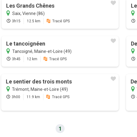
Les Grands Chênes
Le
Saix, Vienne (86)
3h15
12.5 km
Tracé GPS
Le tancoignéen
De
Tancoigné, Maine-et-Loire (49)
3h45
12 km
Tracé GPS
Le sentier des trois monts
De
Trémont, Maine-et-Loire (49)
3h00
11.9 km
Tracé GPS
1