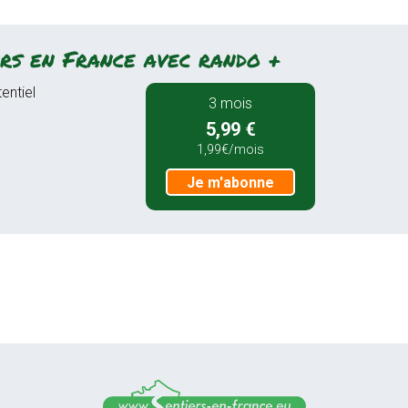
rs en France avec rando +
entiel
3 mois
5,99 €
1,99€/mois
Je m'abonne