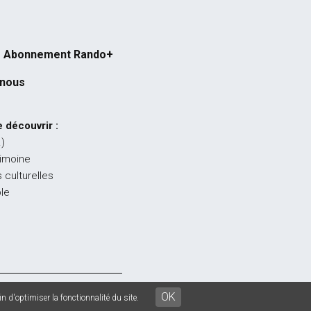
Abonnement Rando+
-nous
 découvrir :
…)
rimoine
 culturelles
ble
égales
-
CGU
-
CGV
OK
n d'optimiser la fonctionnalité du site.