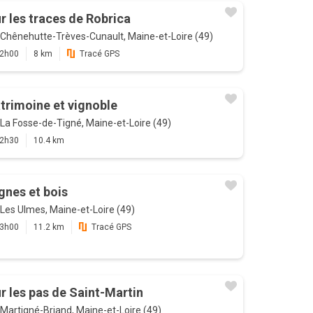
r les traces de Robrica
Chênehutte-Trèves-Cunault, Maine-et-Loire (49)
2h00
8 km
Tracé GPS
trimoine et vignoble
La Fosse-de-Tigné, Maine-et-Loire (49)
2h30
10.4 km
gnes et bois
Les Ulmes, Maine-et-Loire (49)
3h00
11.2 km
Tracé GPS
r les pas de Saint-Martin
Martigné-Briand, Maine-et-Loire (49)