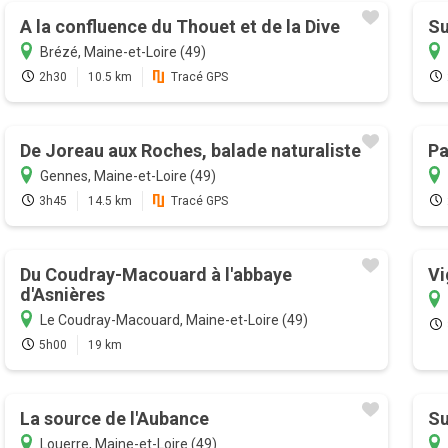
A la confluence du Thouet et de la Dive
Su
Brézé, Maine-et-Loire (49)
2h30
10.5 km
Tracé GPS
De Joreau aux Roches, balade naturaliste
Pa
Gennes, Maine-et-Loire (49)
3h45
14.5 km
Tracé GPS
Du Coudray-Macouard à l'abbaye
Vi
d'Asnières
Le Coudray-Macouard, Maine-et-Loire (49)
5h00
19 km
La source de l'Aubance
Su
Louerre, Maine-et-Loire (49)