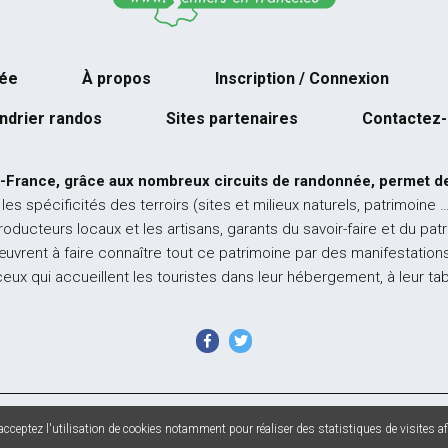
née
À propos
Inscription / Connexion
ndrier randos
Sites partenaires
Contactez
-France, grâce aux nombreux circuits de randonnée, permet de
 les spécificités des terroirs (sites et milieux naturels, patrimoine 
producteurs locaux et les artisans, garants du savoir-faire et du pat
œuvrent à faire connaître tout ce patrimoine par des manifestations
ceux qui accueillent les touristes dans leur hébergement, à leur ta
 France - Tous droits réservés - Photos non contractuelles -
Mentions l
cceptez l'utilisation de cookies notamment pour réaliser des statistiques de visites afi