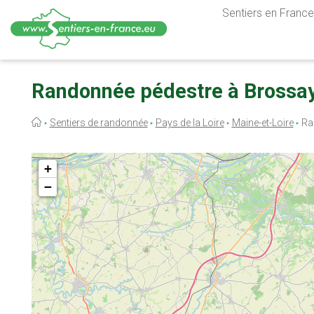
Sentiers en France,
Aller
au
Randonnée pédestre à Brossay
contenu
principal
Fil
Sentiers de randonnée
Pays de la Loire
Maine-et-Loire
Ra
d'Ariane
+
−