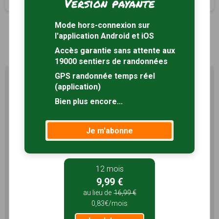
Version payante
Mode hors-connexion sur
l'application Android et iOS
1
Accès garantie sans attente aux
19000 sentiers de randonnées
GPS randonnée temps réel
Profitez au maximum de
(application)
Sentiers en France avec rando
+
Bien plus encore...
Le compte
Rando
permet de profiter de tout le
Je m'abonne
potentiel qu'offre Sentiers en France :
Pas de pub
Favoris illimités
Mode hors-connexion
12 mois
9,99 €
3 mois
au lieu de
16,99 €
0,83€/mois
5,99 €
1,99€/mois