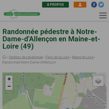
À PROPOS
Aller
au
Randonnée pédestre à Notre-
contenu
Dame-d'Allençon en Maine-et-
principal
Loire (49)
Fil
Sentiers de randonnée
Pays de la Loire
Maine-et-Loire
d'Ariane
Randonnée Notre-Dame-d'Allençon
+
−