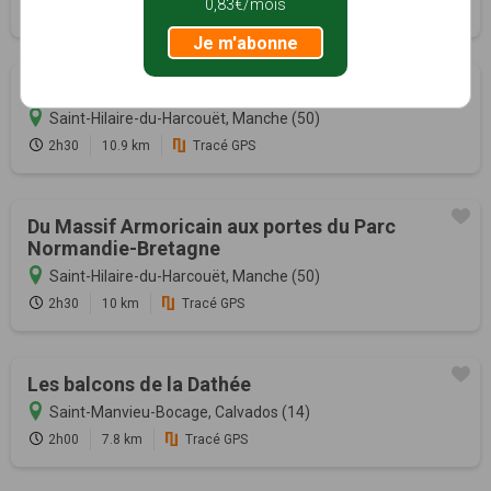
0,83€/mois
3h45
14 km
Tracé GPS
Je m'abonne
Entre deux Vallées
Saint-Hilaire-du-Harcouët, Manche (50)
2h30
10.9 km
Tracé GPS
Du Massif Armoricain aux portes du Parc
Normandie-Bretagne
Saint-Hilaire-du-Harcouët, Manche (50)
2h30
10 km
Tracé GPS
Les balcons de la Dathée
Saint-Manvieu-Bocage, Calvados (14)
2h00
7.8 km
Tracé GPS