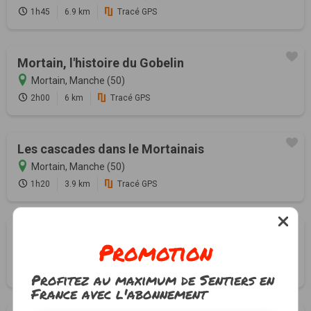
1h45
6.9 km
Tracé GPS
Mortain, l'histoire du Gobelin
Mortain, Manche (50)
2h00
6 km
Tracé GPS
Les cascades dans le Mortainais
Mortain, Manche (50)
1h20
3.9 km
Tracé GPS
Crêtes et Monuments de Mortain
Promotion
Mortain, Manche (50)
3h15
11.5 km
Tracé GPS
Profitez au maximum de Sentiers en
France avec l'abonnement