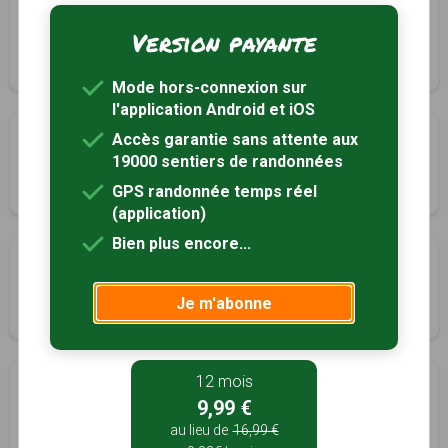
Circuit des Lavoirs
Version payante
Parigny, Manche (50)
2h15
8.9 km
Tracé GPS
Mode hors-connexion sur
l'application Android et iOS
A travers pommiers, cerisiers et chemins creux
Accès garantie sans attente aux
19000 sentiers de randonnées
Parigny, Manche (50)
GPS randonnée temps réel
2h30
10 km
Tracé GPS
(application)
Bien plus encore...
Promenade autour de Percy
Percy, Manche (50)
Je m'abonne
2h00
8.1 km
Tracé GPS
12 mois
Le dolmen de la loge aux Sarrasins
9,99 €
Saint-Germain-de-Tallevende-la-Lande-Vaumont, Calvados
au lieu de
16,99 €
(14)