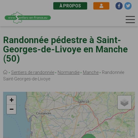
À PROPOS
Aller
au
Randonnée pédestre à Saint-
contenu
Georges-de-Livoye en Manche
principal
(50)
Fil
Sentiers de randonnée
Normandie
Manche
Randonnée
d'Ariane
Saint-Georges-de-Livoye
+
−