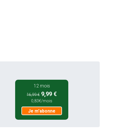
12 mois
9,99 €
16,99 €
0,83€/mois
Je m'abonne