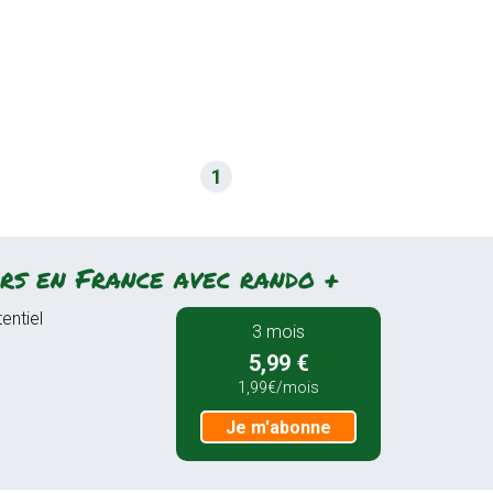
1
rs en France avec rando +
entiel
3 mois
5,99 €
1,99€/mois
Je m'abonne