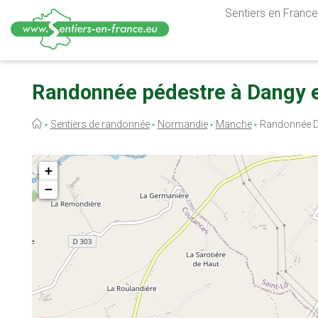
Sentiers en France,
Aller
au
Randonnée pédestre à Dangy 
contenu
principal
Fil
Sentiers de randonnée
Normandie
Manche
Randonnée 
d'Ariane
+
−