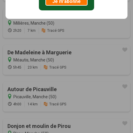
Je m'abonne
Landes de Millières
Millières, Manche (50)
2h20
7 km
Tracé GPS
De Madeleine à Marguerie
Méautis, Manche (50)
5h45
23 km
Tracé GPS
Autour de Picauville
Picauville, Manche (50)
4h00
14 km
Tracé GPS
Donjon et moulin de Pirou