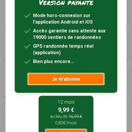
Version payante
Entre monts et vallées
Les Pieux, Manche (50)
Mode hors-connexion sur
2h45
11 km
Tracé GPS
l'application Android et iOS
Accès garantie sans attente aux
19000 sentiers de randonnées
Abbaye au bois du Pissot
Lessay, Manche (50)
GPS randonnée temps réel
(application)
3h30
14.5 km
Tracé GPS
Bien plus encore...
De l'Abbaye de Lessay vers les landes
Je m'abonne
Lessay, Manche (50)
2h30
8.9 km
Tracé GPS
12 mois
9,99 €
Des rives de l’Ay aux landes de Lessay
au lieu de
16,99 €
Lessay, Manche (50)
0,83€/mois
4h00
16 km