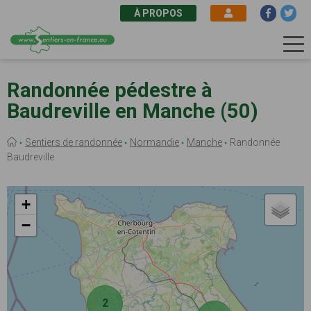
À PROPOS
Aller
au
Randonnée pédestre à
contenu
Baudreville en Manche (50)
principal
Fil
Sentiers de randonnée
Normandie
Manche
Randonnée
d'Ariane
Baudreville
+
−
2