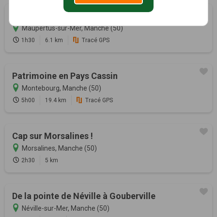
La pointe du Brick
Maupertus-sur-Mer, Manche (50)
1h30
6.1 km
Tracé GPS
Patrimoine en Pays Cassin
Montebourg, Manche (50)
5h00
19.4 km
Tracé GPS
Cap sur Morsalines !
Morsalines, Manche (50)
2h30
5 km
De la pointe de Néville à Gouberville
Néville-sur-Mer, Manche (50)