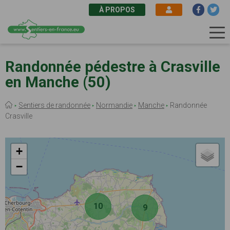
À PROPOS
Aller
au
Randonnée pédestre à Crasville
contenu
en Manche (50)
principal
Fil
Sentiers de randonnée
Normandie
Manche
Randonnée
d'Ariane
Crasville
+
−
10
9