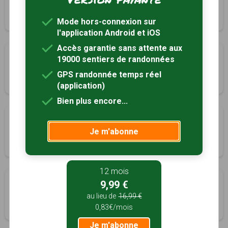
Hémevez, Manche (50)
3h30
13.5 km
Mode hors-connexion sur
l'application Android et iOS
Accès garantie sans attente aux
Panorama sur le Val de Saire
19000 sentiers de randonnées
La Pernelle, Manche (50)
GPS randonnée temps réel
2h00
5.8 km
Tracé GPS
(application)
Bien plus encore...
Le long de la Saire
Je m'abonne
Le Vast, Manche (50)
2h30
9.8 km
Tracé GPS
12 mois
Circuit du Bouillon
9,99 €
Lestre, Manche (50)
au lieu de
16,99 €
0,83€/mois
2h00
7 km
Tracé GPS
Je m'abonne