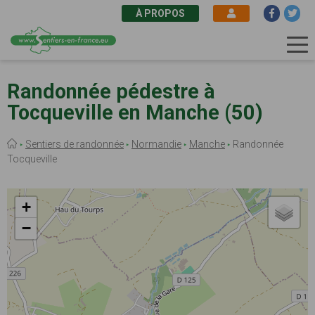
À PROPOS
Aller
au
Randonnée pédestre à
contenu
Tocqueville en Manche (50)
principal
Fil
Sentiers de randonnée
Normandie
Manche
Randonnée
d'Ariane
Tocqueville
+
−