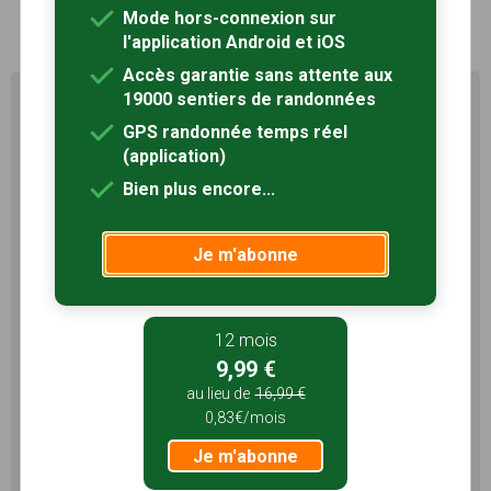
1
Mode hors-connexion sur
l'application Android et iOS
Accès garantie sans attente aux
19000 sentiers de randonnées
Profitez au maximum de
Sentiers en France avec rando
GPS randonnée temps réel
+
(application)
Bien plus encore...
Le compte
Rando
permet de profiter de tout le
potentiel qu'offre Sentiers en France :
Je m'abonne
Pas de pub
Favoris illimités
Mode hors-connexion
12 mois
3 mois
9,99 €
5,99 €
au lieu de
16,99 €
1,99€/mois
0,83€/mois
Je m'abonne
Je m'abonne