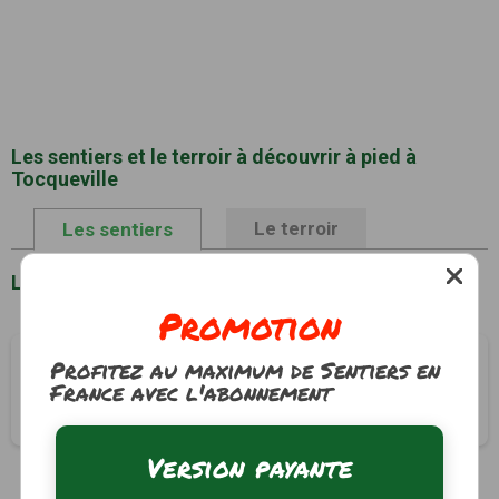
Les sentiers et le terroir à découvrir à pied à
Tocqueville
Le terroir
Les sentiers
Liste des sentiers à Tocqueville
Promotion
La Couplière
Profitez au maximum de Sentiers en
France avec l'abonnement
Tocqueville, Manche (50)
1h30
5.9 km
Tracé GPS
Version payante