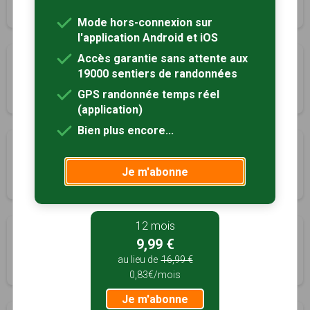
2h30
7.4 km
Tracé GPS
Mode hors-connexion sur
l'application Android et iOS
Accès garantie sans attente aux
Le lac du Gast
19000 sentiers de randonnées
Le Gast, Calvados (14)
GPS randonnée temps réel
2h15
7.4 km
Tracé GPS
(application)
Bien plus encore...
Circuit du Petit-Celland
Le Petit-Celland, Manche (50)
Je m'abonne
1h45
6.9 km
Tracé GPS
12 mois
Circuit des Matelots
9,99 €
Lingreville, Manche (50)
au lieu de
16,99 €
3h30
14 km
Tracé GPS
0,83€/mois
Je m'abonne