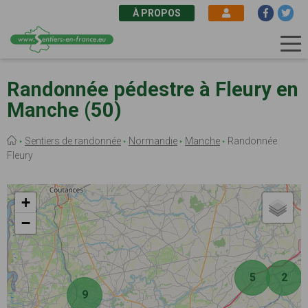
À PROPOS
Aller
au
Randonnée pédestre à Fleury en
contenu
Manche (50)
principal
Fil
Sentiers de randonnée
Normandie
Manche
Randonnée
d'Ariane
Fleury
+
−
5
2
9