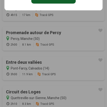
Entre Moyon-Villages et Tessy-Bocage
Moyon, Manche (50)
4h15
17 km
Tracé GPS
Promenade autour de Percy
Percy, Manche (50)
2h00
8.1 km
Tracé GPS
Entre deux vallées
Pont-Farcy, Calvados (14)
3h00
11.9 km
Tracé GPS
Circuit des Loges
Quettreville-sur-Sienne, Manche (50)
2h10
8.3 km
Tracé GPS