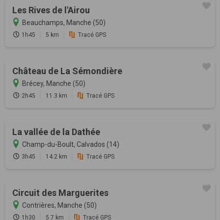
Les Rives de l'Airou
Beauchamps, Manche (50)
1h45
5 km
Tracé GPS
Château de La Sémondière
Brécey, Manche (50)
2h45
11.3 km
Tracé GPS
La vallée de la Dathée
Champ-du-Boult, Calvados (14)
3h45
14.2 km
Tracé GPS
Circuit des Marguerites
Contrières, Manche (50)
1h30
5.7 km
Tracé GPS