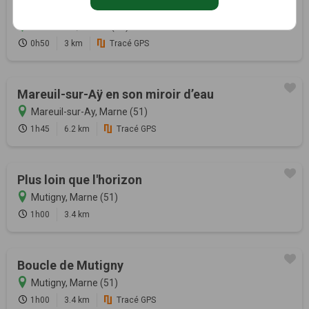
Piedestal de Dom Pérignon
Hautvillers, Marne (51)
0h50
3 km
Tracé GPS
Mareuil-sur-Aÿ en son miroir d’eau
Mareuil-sur-Ay, Marne (51)
1h45
6.2 km
Tracé GPS
Plus loin que l'horizon
Mutigny, Marne (51)
1h00
3.4 km
Boucle de Mutigny
Mutigny, Marne (51)
1h00
3.4 km
Tracé GPS