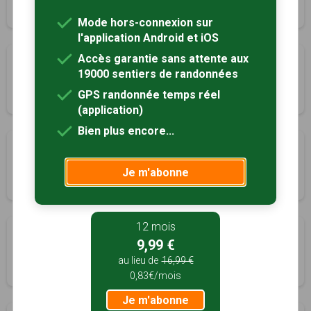
1h45
6.2 km
Tracé GPS
Mode hors-connexion sur
l'application Android et iOS
Accès garantie sans attente aux
Circuit des bois, prairies et vignes de Germaine
19000 sentiers de randonnées
Germaine, Marne (51)
GPS randonnée temps réel
1h25
5 km
Tracé GPS
(application)
Bien plus encore...
Circuit des Moines
Hautvillers, Marne (51)
Je m'abonne
1h00
3.1 km
Tracé GPS
12 mois
La boucle des Rinsillons
9,99 €
Hautvillers, Marne (51)
au lieu de
16,99 €
1h30
4.8 km
Tracé GPS
0,83€/mois
Je m'abonne