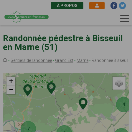
À PROPOS
Aller
au
Randonnée pédestre à Bisseuil
contenu
en Marne (51)
principal
Fil
Sentiers de randonnée
Grand Est
Marne
Randonnée Bisseuil
d'Ariane
+
−
4
7