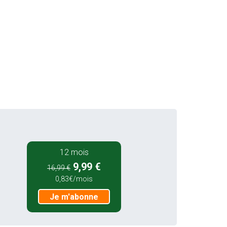
12 mois
9,99 €
16,99 €
0,83€/mois
Je m'abonne