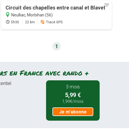
Circuit des chapelles entre canal et Blavet
Neulliac, Morbihan (56)
5h30
22 km
Tracé GPS
1
rs en France avec rando +
entiel
3 mois
5,99 €
1,99€/mois
Je m'abonne