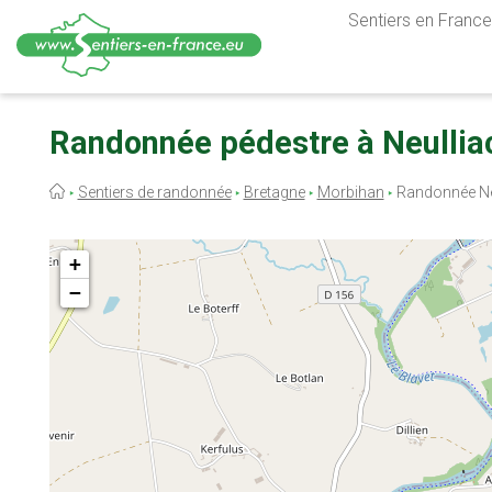
Sentiers en France,
Aller
au
Randonnée pédestre à Neullia
contenu
principal
Fil
Sentiers de randonnée
Bretagne
Morbihan
Randonnée Ne
d'Ariane
+
−