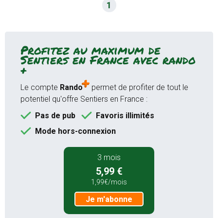
1
Mode hors-connexion sur
l'application Android et iOS
Accès garantie sans attente aux
19000 sentiers de randonnées
Profitez au maximum de
Sentiers en France avec rando
GPS randonnée temps réel
+
(application)
Bien plus encore...
Le compte
Rando
permet de profiter de tout le
potentiel qu'offre Sentiers en France :
Je m'abonne
Pas de pub
Favoris illimités
Mode hors-connexion
12 mois
3 mois
9,99 €
5,99 €
au lieu de
16,99 €
1,99€/mois
0,83€/mois
Je m'abonne
Je m'abonne