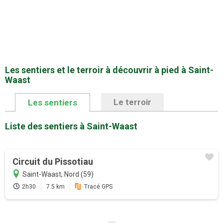
Les sentiers et le terroir à découvrir à pied à Saint-
Waast
Le terroir
Les sentiers
Liste des sentiers à Saint-Waast
Promotion
Circuit du Pissotiau
Profitez au maximum de Sentiers en
France avec l'abonnement
Saint-Waast, Nord (59)
2h30
7.5 km
Tracé GPS
Version payante