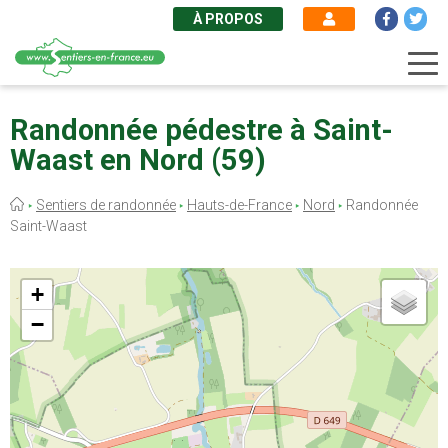
À PROPOS
Aller
au
Randonnée pédestre à Saint-
contenu
Waast en Nord (59)
principal
Fil
Sentiers de randonnée
Hauts-de-France
Nord
Randonnée
d'Ariane
Saint-Waast
+
−