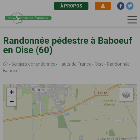
À PROPOS
Aller
au
Randonnée pédestre à Baboeuf
contenu
en Oise (60)
principal
Fil
Sentiers de randonnée
Hauts-de-France
Oise
Randonnée
d'Ariane
Baboeuf
+
−