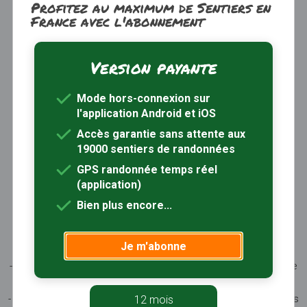
Profitez au maximum de Sentiers en
France avec l'abonnement
Version payante
Trouver une randonnée
À propos
Mode hors-connexion sur
Inscription / Connexion
l'application Android et iOS
Abonnement Rando+
Calendrier randos
Accès garantie sans attente aux
19000 sentiers de randonnées
Sites partenaires
Contactez-nous
GPS randonnée temps réel
(application)
Sentiers-en-France, grâce aux nombreux circuits de
Bien plus encore...
randonnée, permet de découvrir :
- les spécificités des terroirs (sites et milieux naturels,
Je m'abonne
patrimoine …)
- les producteurs locaux et les artisans, garants du savoir-faire
et du patrimoine
- ceux qui œuvrent à faire connaître tout ce patrimoine par des
12 mois