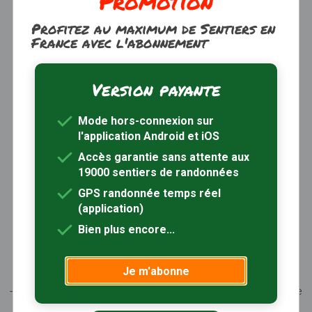
Promotion
Profitez au maximum de Sentiers en
France avec l'abonnement
Version payante
Trouver une randonnée
À propos
Mode hors-connexion sur
Inscription / Connexion
l'application Android et iOS
Abonnement Rando+
Calendrier randos
Accès garantie sans attente aux
19000 sentiers de randonnées
Sites partenaires
Contactez-nous
GPS randonnée temps réel
(application)
Sentiers-en-France, grâce aux nombreux circuits de
Bien plus encore...
randonnée, permet de découvrir :
- les spécificités des terroirs (sites et milieux naturels,
Je m'abonne
patrimoine …)
- les producteurs locaux et les artisans, garants du savoir-faire
et du patrimoine