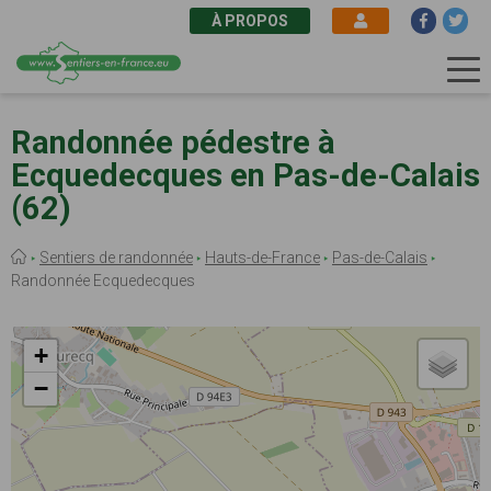
À PROPOS
Aller
au
Randonnée pédestre à
contenu
Ecquedecques en Pas-de-Calais
principal
(62)
Fil
Sentiers de randonnée
Hauts-de-France
Pas-de-Calais
d'Ariane
Randonnée Ecquedecques
+
−