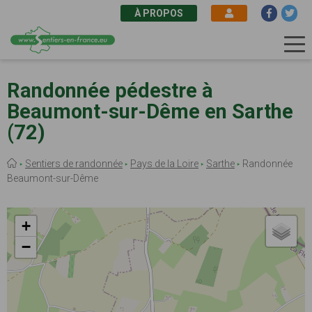
À PROPOS
Aller
au
Randonnée pédestre à
contenu
Beaumont-sur-Dême en Sarthe
principal
(72)
Fil
Sentiers de randonnée
Pays de la Loire
Sarthe
Randonnée
d'Ariane
Beaumont-sur-Dême
+
−