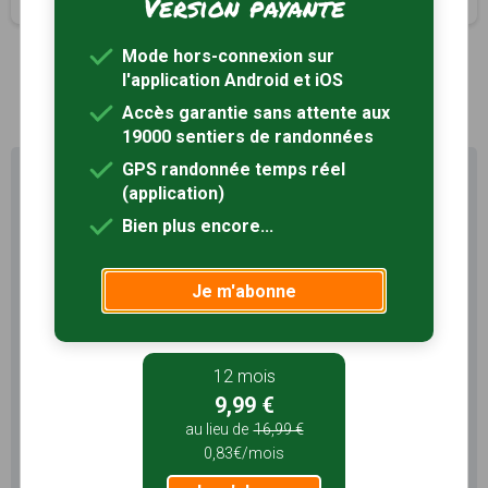
Version payante
Mode hors-connexion sur
l'application Android et iOS
1
Accès garantie sans attente aux
19000 sentiers de randonnées
GPS randonnée temps réel
Profitez au maximum de
(application)
Sentiers en France avec rando
+
Bien plus encore...
Le compte
Rando
permet de profiter de tout le
Je m'abonne
potentiel qu'offre Sentiers en France :
Pas de pub
Favoris illimités
Mode hors-connexion
12 mois
9,99 €
3 mois
au lieu de
16,99 €
0,83€/mois
5,99 €
1,99€/mois