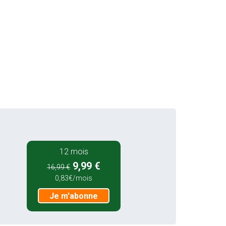
12 mois
9,99 €
16,99 €
0,83€/mois
Je m'abonne