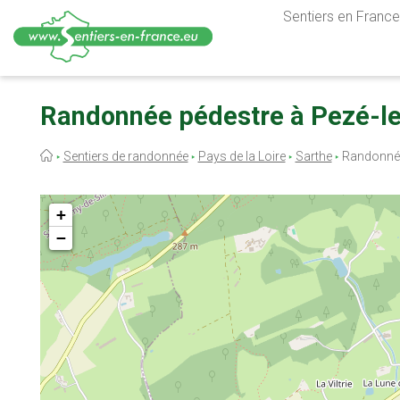
Sentiers en France,
Aller
au
Randonnée pédestre à Pezé-le
contenu
principal
Fil
Sentiers de randonnée
Pays de la Loire
Sarthe
Randonnée
d'Ariane
+
−