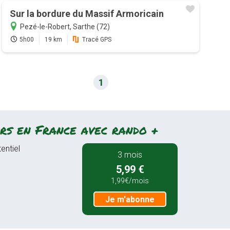
Sur la bordure du Massif Armoricain
Pezé-le-Robert, Sarthe (72)
5h00
19 km
Tracé GPS
1
rs en France avec rando +
entiel
3 mois
5,99 €
1,99€/mois
Je m'abonne