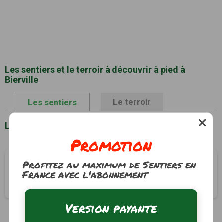
Les sentiers et le terroir à découvrir à pied à
Bierville
Le terroir
Les sentiers
Liste des sentiers à Bierville
Promotion
De Mondétour à Montlambert
Profitez au maximum de Sentiers en
France avec l'abonnement
Bierville, Seine-Maritime (76)
4h00
15.5 km
Tracé GPS
Version payante