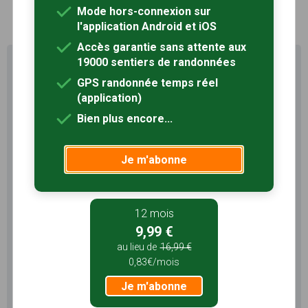
1
Mode hors-connexion sur
l'application Android et iOS
Accès garantie sans attente aux
19000 sentiers de randonnées
Profitez au maximum de
Sentiers en France avec rando
GPS randonnée temps réel
+
(application)
Bien plus encore...
Le compte
Rando
permet de profiter de tout le
potentiel qu'offre Sentiers en France :
Je m'abonne
Pas de pub
Favoris illimités
Mode hors-connexion
12 mois
3 mois
9,99 €
5,99 €
au lieu de
16,99 €
1,99€/mois
0,83€/mois
Je m'abonne
Je m'abonne