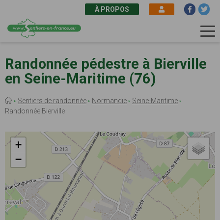
À PROPOS
Aller
au
Randonnée pédestre à Bierville
contenu
en Seine-Maritime (76)
principal
Fil
Sentiers de randonnée
Normandie
Seine-Maritime
d'Ariane
Randonnée Bierville
+
−