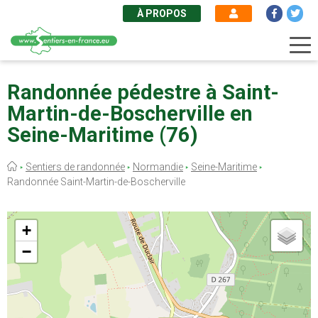
À PROPOS
Aller
au
Randonnée pédestre à Saint-
contenu
Martin-de-Boscherville en
principal
Seine-Maritime (76)
Fil
Sentiers de randonnée
Normandie
Seine-Maritime
d'Ariane
Randonnée Saint-Martin-de-Boscherville
+
−