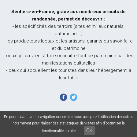
Sentiers-en-France, grâce aux nombreux circuits de
randonnée, permet de découvrir :
- les spécificités des terroirs (sites et milieux naturels,
patrimoine …)
- les producteurs locaux et les artisans, garants du savoir-faire
et du patrimoine
- ceux qui œuvrent à faire connaître tout ce patrimoine par des
manifestations culturelles
- ceux qui accueillent les touristes dans leur hébergement, à
leur table
En poursuivant votre navigation sur ce site, vous acceptez l'utilisation de cookies
© 2026 Sentiers en France - Tous droits réservés - Photos non
notamment pour réaliser des statistiques de visites afin d'optimiser la
contractuelles -
Mentions légales
-
CGU
-
CGV
OK
fonctionnalité du site.