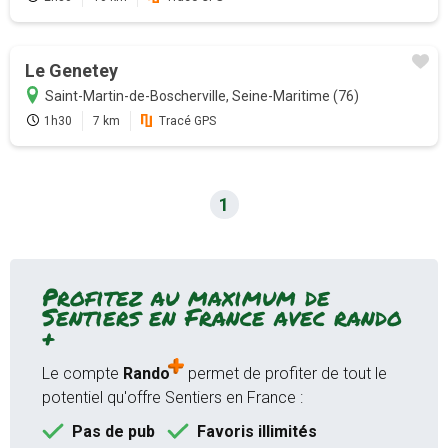
France avec l'abonnement
Version payante
Le Genetey
Saint-Martin-de-Boscherville, Seine-Maritime (76)
Mode hors-connexion sur
1h30
7 km
Tracé GPS
l'application Android et iOS
Accès garantie sans attente aux
19000 sentiers de randonnées
1
GPS randonnée temps réel
(application)
Bien plus encore...
Profitez au maximum de
Sentiers en France avec rando
+
Je m'abonne
Le compte
Rando
permet de profiter de tout le
potentiel qu'offre Sentiers en France :
12 mois
9,99 €
Pas de pub
Favoris illimités