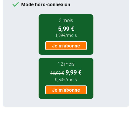
au lieu de
16,99 €
Mode hors-connexion
0,83€/mois
Je m'abonne
3 mois
5,99 €
1,99€/mois
Je m'abonne
12 mois
9,99 €
16,99 €
0,83€/mois
Je m'abonne