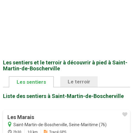
Les sentiers et le terroir à découvrir à pied à Saint-
Martin-de-Boscherville
Le terroir
Les sentiers
Liste des sentiers à Saint-Martin-de-Boscherville
Promotion
Les Marais
Saint-Martin-de-Boscherville, Seine-Maritime (76)
Profitez au maximum de Sentiers en
2h30
10 km
Tracé GPS