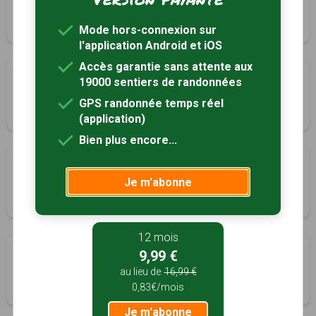
Le Trait, Seine-Maritime (76)
3h30
13.5 km
Tracé GPS
Mode hors-connexion sur
l'application Android et iOS
Accès garantie sans attente aux
Le Val Godard
19000 sentiers de randonnées
Maulévrier-Sainte-Gertrude, Seine-Maritime (76)
GPS randonnée temps réel
1h15
5.2 km
Tracé GPS
(application)
Bien plus encore...
Le Bliquetuit
Je m'abonne
Notre-Dame-de-Bliquetuit, Seine-Maritime (76)
3h00
11.5 km
Tracé GPS
12 mois
Le Gibet
9,99 €
Saint-Arnoult, Seine-Maritime (76)
au lieu de
16,99 €
0,83€/mois
3h30
13.5 km
Tracé GPS
Je m'abonne