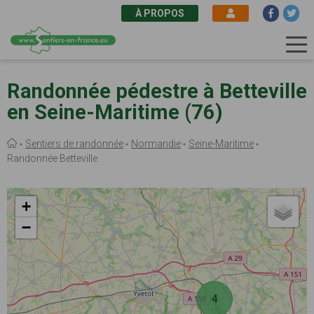
À PROPOS
Aller
au
Randonnée pédestre à Betteville
contenu
en Seine-Maritime (76)
principal
Fil
Sentiers de randonnée
Normandie
Seine-Maritime
d'Ariane
Randonnée Betteville
+
−
4