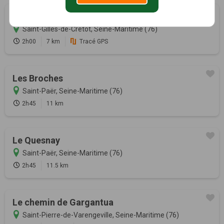
Beau Soleil
Saint-Gilles-de-Crétot, Seine-Maritime (76)
2h00
7 km
Tracé GPS
Les Broches
Saint-Paër, Seine-Maritime (76)
2h45
11 km
Le Quesnay
Saint-Paër, Seine-Maritime (76)
2h45
11.5 km
Le chemin de Gargantua
Saint-Pierre-de-Varengeville, Seine-Maritime (76)