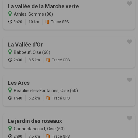
La vallée de la Marche verte
Athies, Somme (80)
3h20
10 km
Tracé GPS
La Vallée d'Or
Baboeuf, Oise (60)
2h30
8.5 km
Tracé GPS
Les Arcs
Beaulieu-les-Fontaines, Oise (60)
1h40
6.2 km
Tracé GPS
Le jardin des roseaux
Cannectancourt, Oise (60)
2h00
7.5 km
Tracé GPS