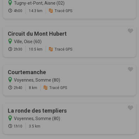
Tugny-et-Pont, Aisne (02)
4h00
14.3 km
Tracé GPS
Circuit du Mont Hubert
Ville, Oise (60)
2h30
10.5 km
Tracé GPS
Courtemanche
Voyennes, Somme (80)
2h40
8 km
Tracé GPS
La ronde des templiers
Voyennes, Somme (80)
1h10
3.5 km