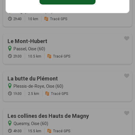
Le fief doré
Pargny, Somme (80)
2h40
10 km
Tracé GPS
Le Mont-Hubert
Passel, Oise (60)
2h30
10.5 km
Tracé GPS
La butte du Plémont
Plessis-de-Roye, Oise (60)
1h30
2.5 km
Tracé GPS
Les collines des Hauts de Magny
Quesmy, Oise (60)
4h30
15.5 km
Tracé GPS