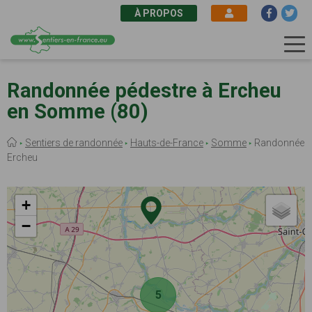
À PROPOS
Aller
au
Randonnée pédestre à Ercheu
contenu
en Somme (80)
principal
Fil
Sentiers de randonnée
Hauts-de-France
Somme
Randonnée
d'Ariane
Ercheu
+
−
5