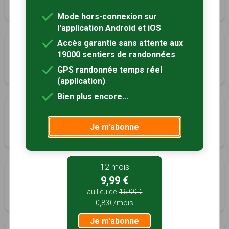
2h30
8 km
Tracé GPS
Mode hors-connexion sur
l'application Android et iOS
Accès garantie sans attente aux
La fontaine Saint-Quentin
19000 sentiers de randonnées
Nesle, Somme (80)
GPS randonnée temps réel
3h00
12 km
Tracé GPS
(application)
Bien plus encore...
Circuit du Mont Saint-Siméon
Noyon, Oise (60)
Je m'abonne
2h45
11 km
Tracé GPS
12 mois
Le clos Bouteille
9,99 €
Pargny, Somme (80)
au lieu de
16,99 €
2h40
8 km
Tracé GPS
0,83€/mois
Je m'abonne