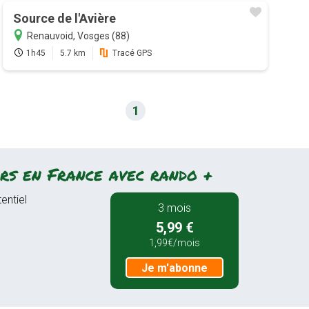
Source de l'Avière
Renauvoid, Vosges (88)
1h45
5.7 km
Tracé GPS
1
rs en France avec rando +
entiel
3 mois
5,99 €
1,99€/mois
Je m'abonne