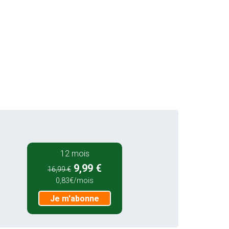
12 mois
9,99 €
16,99 €
0,83€/mois
Je m'abonne