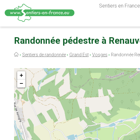
Sentiers en France,
Aller
au
Randonnée pédestre à Renauvo
contenu
principal
Fil
Sentiers de randonnée
Grand Est
Vosges
Randonnée Re
d'Ariane
+
−