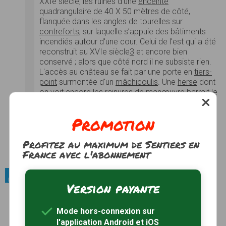
XXIe siècle, les ruines d'une
enceinte
quadrangulaire de 40 X 50 mètres de côté,
flanquée dans les angles de tourelles sur
contreforts
, sur laquelle s’appuie des bâtiments
incendiés autour d'une cour. Celui de l'est qui a été
reconstruit au XVIe siècle
3
et encore bien
conservé ; alors que côté nord il ne subsiste rien.
L'accès au château se fait par une porte en
tiers-
point
surmontée d'un
mâchicoulis
. Une
herse
dont
on voit encore les rainures de manœuvre barrait le
passage
voûté en berceau brisé
. Devant elle, une
tour-porte construite en saillie, qu'encadrent de
Promotion
puissants contreforts soutenant des tourelles
intégrées au couronnement de mâchicoulis, la
Profitez au maximum de Sentiers en
précède.
France avec l'abonnement
Photos
Voir le site
Patrimoine bâti / Eglises
Version payante
Abbatiale Saint-Yved de Braine
L’abbatiale Saint-Yved est une église de
Braine
,
Mode hors-connexion sur
nécropole des
comtes de Dreux
. Elle fut
l'application Android et iOS
consacrée à saint Yved dont les reliques furent