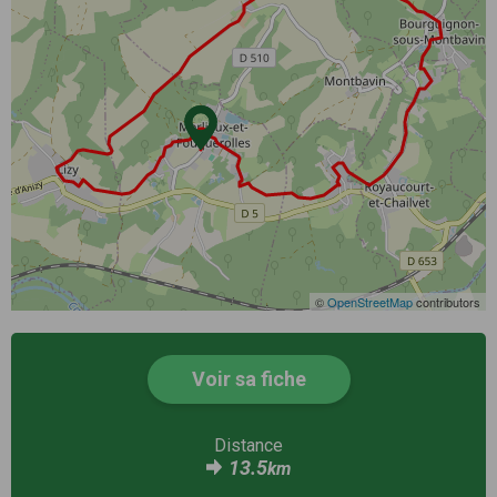
©
OpenStreetMap
contributors
Voir sa fiche
Distance
13.5
km