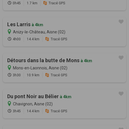
0h45
1.7 km
Tracé GPS
Les Larris
à 4km
Anizy-le-Château, Aisne (02)
4h00
14.4 km
Tracé GPS
Détours dans la butte de Mons
à 4km
Mons-en-Laonnois, Aisne (02)
3h30
10.9 km
Tracé GPS
Du pont Noir au Bélier
à 4km
Chavignon, Aisne (02)
3h45
14.4 km
Tracé GPS