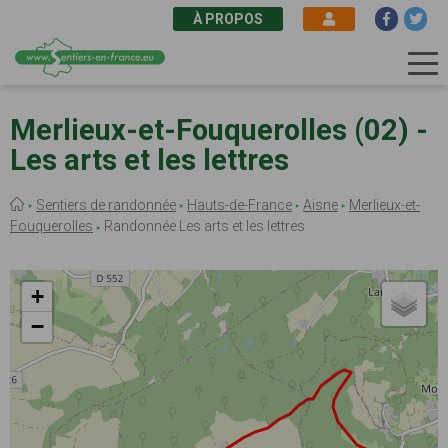
À PROPOS
Aller
au
Merlieux-et-Fouquerolles (02) -
contenu
Les arts et les lettres
principal
Fil
Sentiers de randonnée
Hauts-de-France
Aisne
Merlieux-et-
d'Ariane
Fouquerolles
Randonnée Les arts et les lettres
+
−