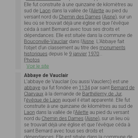
Elle fut construite à une quinzaine de kilomètres au
sud de
Laon
dans la vallée de l'
Ailette
au pied du
versant nord du
Chemin des Dames
(
Aisne
), sur un
lieu où se trouvait déjà une église et que l'évêque
céda à saint Bernard avec tous ses droits et
dépendances. Elle est située dans la commune de
Bouconville-Vauclair
dans l'
Aisne
. L'Abbaye fait
l’objet d’un classement au titre des
monuments
historiques
depuis le
9
janvier
1970
…
Photos
Voir le site
Abbaye de Vauclair
L'abbaye de Vauclair (ou aussi Vauclerc) est une
abbaye
qui fut fondée en
1134
par saint
Bernard de
Clairvaux
à la demande de
Barthélemy de Jur
,
l'
évêque de Laon
auquel il était apparenté. Elle fut
construite à une quinzaine de kilomètres au sud de
Laon
dans la vallée de l'
Ailette
au pied du versant
nord du
Chemin des Dames
(
Aisne
), sur un lieu où
se trouvait déjà une église et que l'évêque céda à
saint Bernard avec tous ses droits et
dépendances. Elle est située dans la commune de