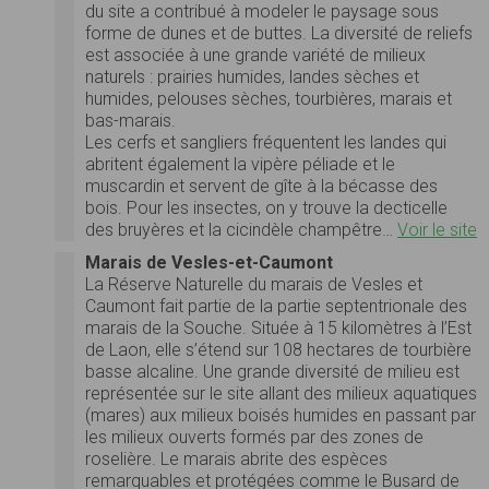
du site a contribué à modeler le paysage sous
forme de dunes et de buttes. La diversité de reliefs
est associée à une grande variété de milieux
naturels : prairies humides, landes sèches et
humides, pelouses sèches, tourbières, marais et
bas-marais.
Les cerfs et sangliers fréquentent les landes qui
abritent également la vipère péliade et le
muscardin et servent de gîte à la bécasse des
bois. Pour les insectes, on y trouve la decticelle
des bruyères et la cicindèle champêtre…
Voir le site
Marais de Vesles-et-Caumont
La Réserve Naturelle du marais de Vesles et
Caumont fait partie de la partie septentrionale des
marais de la Souche. Située à 15 kilomètres à l’Est
de Laon, elle s’étend sur 108 hectares de tourbière
basse alcaline. Une grande diversité de milieu est
représentée sur le site allant des milieux aquatiques
(mares) aux milieux boisés humides en passant par
les milieux ouverts formés par des zones de
roselière. Le marais abrite des espèces
remarquables et protégées comme le Busard de