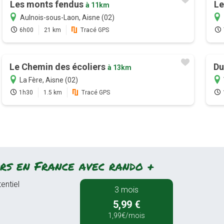
Les monts fendus
Le
à 11km
Aulnois-sous-Laon, Aisne (02)
6h00
21 km
Tracé GPS
Le Chemin des écoliers
Du
à 13km
La Fère, Aisne (02)
1h30
1.5 km
Tracé GPS
rs en France avec rando +
entiel
3 mois
5,99 €
1,99€/mois