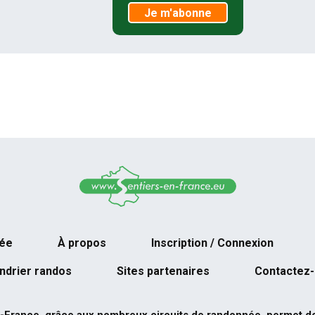
Je m'abonne
née
À propos
Inscription / Connexion
ndrier randos
Sites partenaires
Contactez
-France, grâce aux nombreux circuits de randonnée, permet de