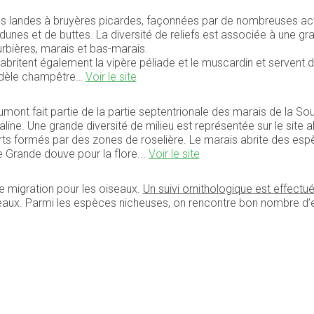
es landes à bruyères picardes, façonnées par de nombreuses activ
es et de buttes. La diversité de reliefs est associée à une grand
rbières, marais et bas-marais.
 abritent également la vipère péliade et le muscardin et servent 
cindèle champêtre…
Voir le site
ont fait partie de la partie septentrionale des marais de la Souc
line. Une grande diversité de milieu est représentée sur le site a
erts formés par des zones de roselière. Le marais abrite des 
 Grande douve pour la flore...
Voir le site
e migration pour les oiseaux.
Un suivi ornithologique est effect
seaux. Parmi les espèces nicheuses, on rencontre bon nombre d