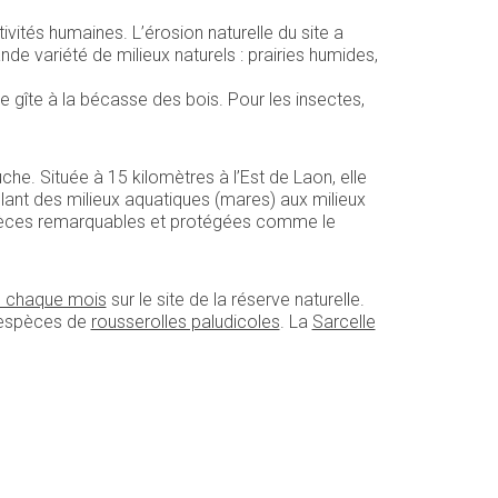
ités humaines. L’érosion naturelle du site a
e variété de milieux naturels : prairies humides,
de gîte à la bécasse des bois. Pour les insectes,
he. Située à 15 kilomètres à l’Est de Laon, elle
llant des milieux aquatiques (mares) aux milieux
espèces remarquables et protégées comme le
ué chaque mois
sur le site de la réserve naturelle.
’espèces de
rousserolles paludicoles
. La
Sarcelle