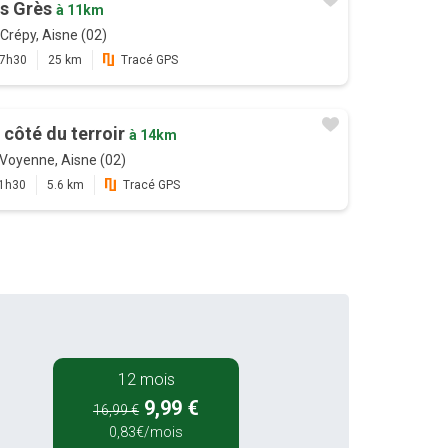
s Grès
à 11km
Crépy, Aisne (02)
7h30
25 km
Tracé GPS
 côté du terroir
à 14km
Voyenne, Aisne (02)
1h30
5.6 km
Tracé GPS
12 mois
9,99 €
16,99 €
0,83€/mois