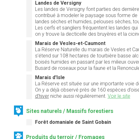
Landes de Versigny
Les landes de Versigny font parties des dernièr
contribué à modeler le paysage sous forme de dun
landes sèches et humides, pelouses sèches, tou
Les cerfs et sangliers fréquentent les landes qui
on y trouve la decticelle des bruyères et la ci
Marais de Vesles-et-Caumont
La Réserve Naturelle du marais de Vesles et Caum
s’étend sur 108 hectares de tourbière basse alca
boisés humides en passant par les milieux ouv
Busard de roseaux pour la faune et la Renoncule
Marais d'Isle
La Réserve est située sur une importante voie d
On y a déjà observé près de 160 espèces d’oi
d’hiver
niche aussi régulièrement.
Voir le site
Sites naturels / Massifs forestiers
Forêt domaniale de Saint Gobain
Produits du terroir / Fromages