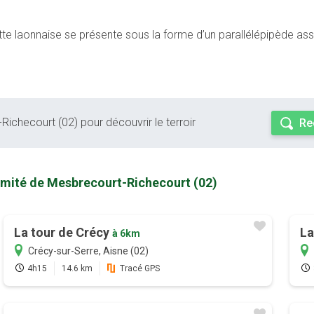
ette laonnaise se présente sous la forme d’un parallélépipède as
Richecourt (02) pour découvrir le terroir
Re
ximité de Mesbrecourt-Richecourt (02)
La tour de Crécy
La
à 6km
Crécy-sur-Serre, Aisne (02)
4h15
14.6 km
Tracé GPS