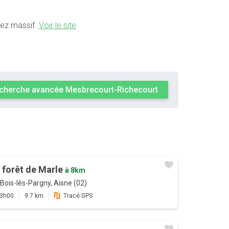
sez massif.
Voir le site
cherche avancée Mesbrecourt-Richecourt
 forêt de Marle
à 8km
Bois-lès-Pargny, Aisne (02)
3h00
9.7 km
Tracé GPS