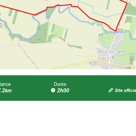
tance
Durée
.2
2h00
km
Site offici