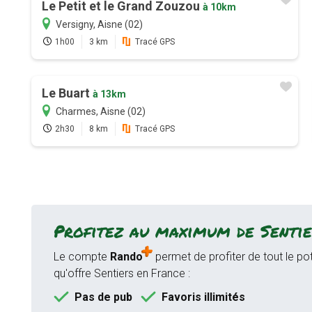
Le Petit et le Grand Zouzou
à 10km
Versigny, Aisne (02)
1h00
3 km
Tracé GPS
Le Buart
à 13km
Charmes, Aisne (02)
2h30
8 km
Tracé GPS
Profitez au maximum de Sentie
Le compte
Rando
permet de profiter de tout le pot
qu'offre Sentiers en France :
Pas de pub
Favoris illimités