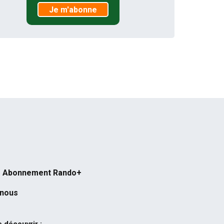
Je m'abonne
Abonnement Rando+
-nous
 découvrir :