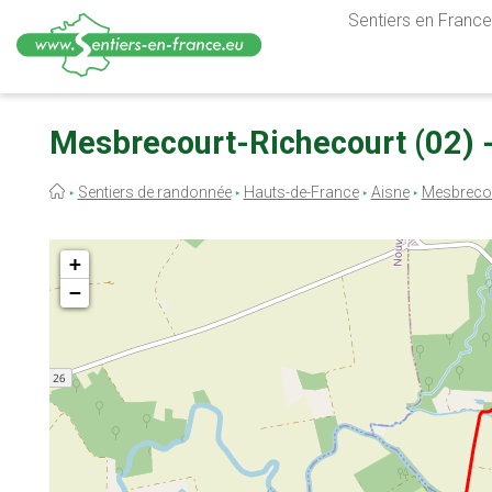
Sentiers en France,
Aller
au
Mesbrecourt-Richecourt (02) 
contenu
principal
Fil
Sentiers de randonnée
Hauts-de-France
Aisne
Mesbrecou
d'Ariane
+
−