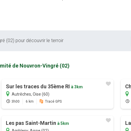
é (02) pour découvrir le terroir
imité de Nouvron-Vingré (02)
Sur les traces du 35ème RI
Ch
à 3km
Autrêches, Oise (60)
3h00
6 km
Tracé GPS
Les pas Saint-Martin
La
à 5km
Ambleny, Aisne (02)