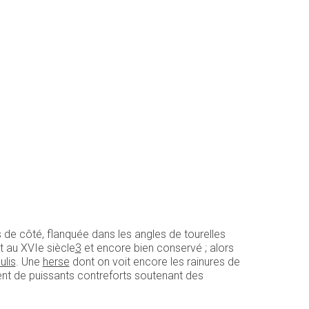
de côté, flanquée dans les angles de tourelles
it au XVIe siècle
3
et encore bien conservé ; alors
lis
. Une
herse
dont on voit encore les rainures de
drent de puissants contreforts soutenant des