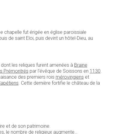
ne chapelle fut érigée en église paroissiale
is de saint Eloi, puis devint un hôtel-Dieu, au
d dont les reliques furent amenées à
Braine
es Prémontrés
par l'évêque de Soissons en
1130
.
plaisance des premiers rois
mérovingiens
et
apétiens
. Cette dernière fortifie le château de la
ire et de son patrimoine.
nées, le nombre de religieux augmente…