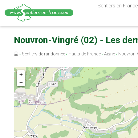
Sentiers en France,
Aller
au
Nouvron-Vingré (02) - Les dern
contenu
principal
Fil
Sentiers de randonnée
Hauts-de-France
Aisne
Nouvron-V
d'Ariane
+
−