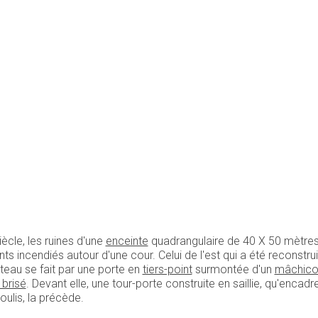
ècle, les ruines d'une
enceinte
quadrangulaire de 40 X 50 mètres 
nts incendiés autour d'une cour. Celui de l'est qui a été reconstru
âteau se fait par une porte en
tiers-point
surmontée d'un
mâchicou
brisé
. Devant elle, une tour-porte construite en saillie, qu'enca
ulis, la précède.