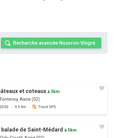
Recherche avancée Nouvron-Vingré
âteaux et coteaux
à 3km
Fontenoy, Aisne (02)
2h30
9.5 km
Tracé GPS
 balade de Saint-Médard
à 5km
Osly-Courtil, Aisne (02)