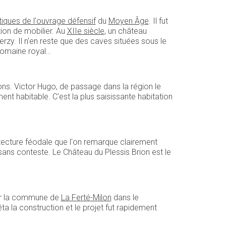
tiques de l'ouvrage défensif
du
Moyen Âge
. Il fut
tion de mobilier. Au
XIIe siècle
, un château
ierzy. Il n'en reste que des caves situées sous le
 domaine royal…
s. Victor Hugo, de passage dans la région le
ent habitable. C'est la plus saisissante habitation
itecture féodale que l'on remarque clairement
sans conteste. Le Château du Plessis Brion est le
sur la commune de
La Ferté-Milon
dans le
a la construction et le projet fut rapidement