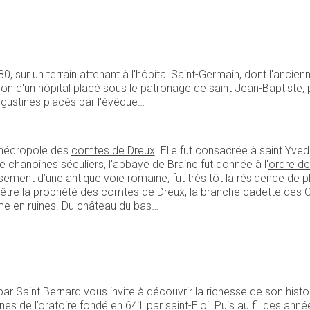
0, sur un terrain attenant à l'hôpital Saint-Germain, dont l'ancien
ion d'un hôpital placé sous le patronage de saint Jean-Baptiste, pu
ugustines placés par l'évêque…
 nécropole des
comtes de Dreux
. Elle fut consacrée à saint Yve
e chanoines séculiers, l'abbaye de Braine fut donnée à l'
ordre d
isement d’une antique voie romaine, fut très tôt la résidence de 
par être la propriété des comtes de Dreux, la branche cadette des
C
e en ruines. Du château du bas…
r Saint Bernard vous invite à découvrir la richesse de son histo
nes de l’oratoire fondé en 641 par saint-Eloi. Puis au fil des an