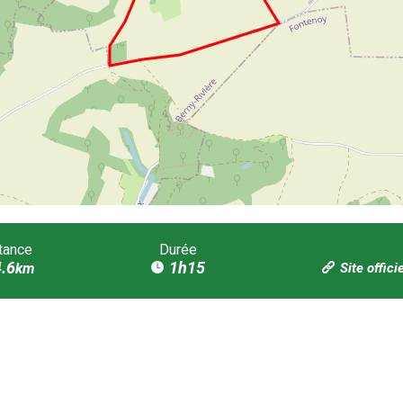
tance
Durée
.6
1h15
km
Site offici