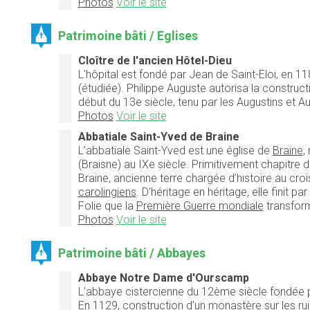
Photos
Voir le site
Patrimoine bâti / Eglises
Cloître de l'ancien Hôtel-Dieu
L'hôpital est fondé par Jean de Saint-Eloi, en 118
(étudiée). Philippe Auguste autorisa la construct
début du 13e siècle, tenu par les Augustins et A
Photos
Voir le site
Abbatiale Saint-Yved de Braine
L’abbatiale Saint-Yved est une église de
Braine
,
(Braisne) au IXe siècle. Primitivement chapitre d
Braine, ancienne terre chargée d’histoire au cro
carolingiens
. D’héritage en héritage, elle finit 
Folie que la
Première Guerre mondiale
transform
Photos
Voir le site
Patrimoine bâti / Abbayes
Abbaye Notre Dame d'Ourscamp
L’abbaye cistercienne du 12ème siècle fondée pa
En 1129, construction d’un monastère sur les rui