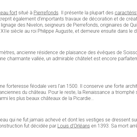
eau fort
situé à
Pierrefonds
. Il présente la plupart des
caractéris
ntreprit également d'importants travaux de décoration et de créa
ant lignage des Nivelon, seigneurs de Pierrefonds, originaires de Qu
u XIIe siècle au roi Philippe Auguste, et demeure ensuite dans le
mètres, ancienne résidence de plaisance des évêques de Soisson
 une charmante vallée, un admirable châtelet est encore parfaitem
une forteresse féodale vers l'an 1500. Il conserve une forte arch
 anciennes du château. Pour le reste, la Renaissance a triomphé 
armi les plus beaux châteaux de la Picardie…
teau qui ne fut jamais achevé et dont les vestiges se dressent 
onstruction fut décidée par
Louis d'Orléans
en 1393. Sa mort arrêt