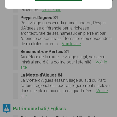
poser à la jonction de la Basse et de la Haute
Provence...
Voir le site
Peypin-d'Aigues 84
Petit village au coeur du grand Luberon, Peypin
d'Aigues se différencie par la richesse
architecturale de ses hameaux en pierre et par
l'étendue de son massif forestier d'où descendent
de multiples torrents...
Voir le site
Beaumont-de-Pertuis 84
Au détour de la route, le village surgit, vaisseau
minéral ancré à la colline pour l'éternité...
Voir le
site
La Motte-d'Aigues 84
La Motte-d'Aigues est un village au sud du Parc
Naturel régional du Luberon, légèrement surélevé
dans une plaine aux cultures quadrillées...
Voir le
site
Patrimoine bâti / Eglises