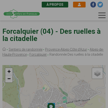
À PROPOS
Aller
au
Forcalquier (04) - Des ruelles à
contenu
la citadelle
principal
Fil
Sentiers de randonnée
Provence-Alpes-Côte d'Azur
Alpes-de-
d'Ariane
Haute-Provence
Forcalquier
Randonnée Des ruelles à la citadelle
+
−