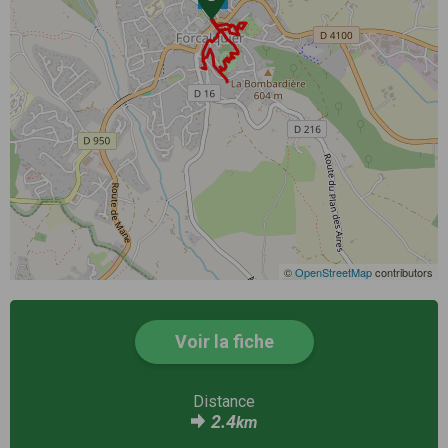
©
OpenStreetMap
contributors
Voir la fiche
Distance
2.4
km