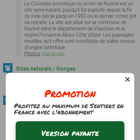
Le Colorado provençal ou ocres de Rustrel est un
site semi-naturel, puisqu'il fut exploité depuis la fin
du xviie siècle jusqu'en 1992 où le dernier ocrier prit
sa retraite. Le site est situé sur la commune de
Rustrel dans le département de Vaucluse et la
région Provence-Alpes-Côte d'Azur. Les paysages
insolites qu'il offre sont constitués de sable ocreux
d'origine latéritique.
Photos
Voir le site
Sites naturels / Gorges
Canyon d'oppedette
Photos
Voir le site
Promotion
Sites naturels / Massif montagneux
Profitez au maximum de Sentiers en
France avec l'abonnement
Montagne de Lure
La montagne de Lure est une montagne des
Préalpes de Haute-Provence, située dans le
Version payante
département des Alpes-de-Haute-Provence. Elle
appartient à la même formation géologique que le