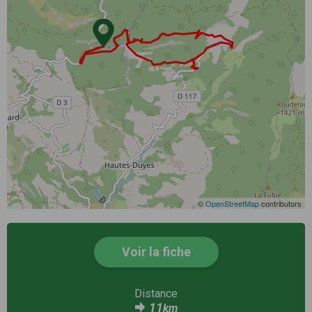
©
OpenStreetMap
contributors
Voir la fiche
Distance
11
km