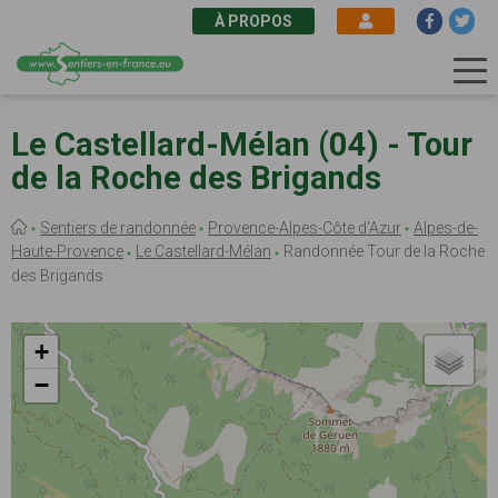
À PROPOS
Aller
au
Le Castellard-Mélan (04) - Tour
contenu
de la Roche des Brigands
principal
Fil
Sentiers de randonnée
Provence-Alpes-Côte d'Azur
Alpes-de-
d'Ariane
Haute-Provence
Le Castellard-Mélan
Randonnée Tour de la Roche
des Brigands
+
−