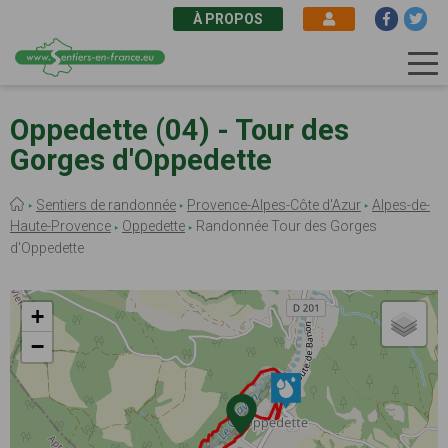
À PROPOS
Aller
au
Oppedette (04) - Tour des
contenu
Gorges d'Oppedette
principal
Fil
Sentiers de randonnée
Provence-Alpes-Côte d'Azur
Alpes-de-
d'Ariane
Haute-Provence
Oppedette
Randonnée Tour des Gorges
d'Oppedette
+
−