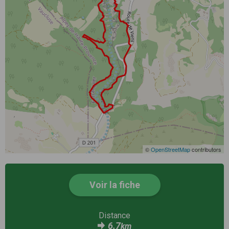
©
OpenStreetMap
contributors
Voir la fiche
Distance
6.7
km