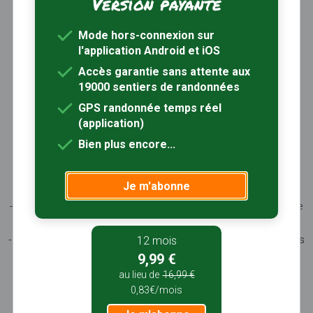
Version payante
Trouver une randonnée
À propos
Mode hors-connexion sur
Inscription / Connexion
l'application Android et iOS
Abonnement Rando+
Calendrier randos
Accès garantie sans attente aux
19000 sentiers de randonnées
Sites partenaires
Contactez-nous
GPS randonnée temps réel
(application)
Sentiers-en-France, grâce aux nombreux circuits de
Bien plus encore...
randonnée, permet de découvrir :
- les spécificités des terroirs (sites et milieux naturels,
Je m'abonne
patrimoine …)
- les producteurs locaux et les artisans, garants du savoir-faire
et du patrimoine
- ceux qui œuvrent à faire connaître tout ce patrimoine par des
12 mois
manifestations culturelles
9,99 €
- ceux qui accueillent les touristes dans leur hébergement, à
au lieu de
16,99 €
leur table
0,83€/mois