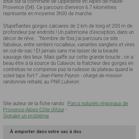
situé sur la commune de Oppedette en Alpes-de-Haute-
Provence (04). Ce parcours d’environ 6.7 kilomètres
représente en moyenne 3h00 de marche.
Stupéfiantes gorges calcaires de 2 km de long et 200 m de
profondeur par endroits ! Un patrimoine d’exception, dans un
décor de rêve... "Nombre de fois j'ai parcouru ce site
fabuleux, entre sentiers rocailleux, variantes sangliers et vires
en cul-de-sac ! Et jamais sans me lasser de la beauté
sauvage des lieux. Mais gaffe sur cette grande boucle ; on a
beau être à la source du Calavon, la fraîcheur des gorges en
contrebas ne compense pas la rudesse du plateau quand le
soleil tape fort !"
Jean-Pierre Peyron - chargé de mission
randonnée retraité, au PNR Luberon.
Site auteur de la fiche rando :
Parcs naturels régionaux de
Provence-Alpes-Côte d'Azur
-
Signaler un problème
À emporter dans votre sac à dos