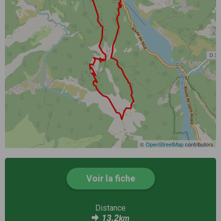
©
OpenStreetMap
contributors
Voir la fiche
Distance
13.2
km