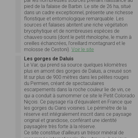
par les nombreuses sources prenant naissance au
pied de la falaise de Barbin. Le site de 26 ha, situé
dans un cadre exceptionnel, présente une richesse
floristique et entomologique remarquable. Les
sources et falaises abritent une riche végétation
bryophytique et de nombreuses espèces de
chauves-souris (dont le petit rhinolophe, le murin à
oreilles échancrées, l’oreillard montagnard et le
molosse de Cestoni).
Voir le site
Les gorges de Daluis
Le Var, qui prend sa source quelques kilomètres
plus en amont des gorges de Daluis, a creusé son
lit sur plus de 900 mètres dans les pélites rouges
du Permien, créant de spectaculaires
escarpements dans la roche couleur lie de vin, ce
qui a conduit à surnommer ce site le Petit Colorado
Niçois. Ce paysage n'a d'équivalent en France que
les gorges du Cians voisines. Le périmètre de la
réserve est intégralement inscrit dans ce paysage
original et grandiose, conférant une identité
paysagère très forte à la réserve.
Ce site constitue d'ailleurs un trésor minéral de