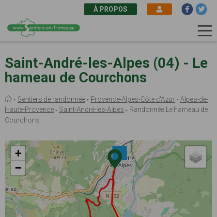
À PROPOS
Aller
au
Saint-André-les-Alpes (04) - Le
contenu
hameau de Courchons
principal
Fil
Sentiers de randonnée
Provence-Alpes-Côte d'Azur
Alpes-de-
d'Ariane
Haute-Provence
Saint-André-les-Alpes
Randonnée Le hameau de
Courchons
+
−