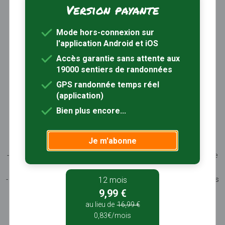
Version payante
Trouver une randonnée
À propos
Mode hors-connexion sur
Inscription / Connexion
l'application Android et iOS
Abonnement Rando+
Calendrier randos
Accès garantie sans attente aux
19000 sentiers de randonnées
Sites partenaires
Contactez-nous
GPS randonnée temps réel
(application)
Sentiers-en-France, grâce aux nombreux circuits de
Bien plus encore...
randonnée, permet de découvrir :
- les spécificités des terroirs (sites et milieux naturels,
Je m'abonne
patrimoine …)
- les producteurs locaux et les artisans, garants du savoir-faire
et du patrimoine
- ceux qui œuvrent à faire connaître tout ce patrimoine par des
12 mois
manifestations culturelles
9,99 €
- ceux qui accueillent les touristes dans leur hébergement, à
au lieu de
16,99 €
leur table
0,83€/mois