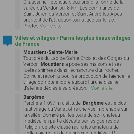
Chaudanne, l'étendue d'eau prend la forme de la
vallée du Verdon sur 8 km. Les communes de
Saint-Julien-du-Verdon et Saint-André-les-Alpes
profitent de l'attraction touristique sur le lac.
Photos
Voir le site
Villes et villages / Parmi les plus beaux villages
de France
Moustiers-Sainte-Marie
Tout près du Lac de Sainte-Croix et des Gorges du
Verdon,
Moustiers
a posé ses maisons et ses
ruelles animées dans l’échancrure d’un rocher.
Connu et reconnu pour sa production de faïence, le
village compte encore aujourd’hui une dizaine
d’ateliers dédiés à sa création...
Voir le site
Bargème
Perché à 1 097 m d’altitude,
Bargème
est le plus
haut village du Var et offre une vue imprenable sur
la vallée. Dominé par les tours de son château
médiéval en partie dévasté par les guerres de
Religion, ce site classé ravira les amateurs de
vieilles pierres et de patrimoine médiéval...P