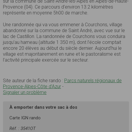
sur la commune de Saint-André-les-Alpes en Alpes-de-Haute-
Provence (04). Ce parcours d’environ 13.2 kilomètres
représente en moyenne 5h00 de marche.
Une randonnée qui va vous emmener à Courchons, village
abandonné sur la commune de Saint André, avec vue sur le
lac de Castillon. La randonnée de Courchons vous conduira
jusqu’au hameau (altitude 1 350 m), dont l’école comptait
encore 20 élèves au début du siècle dernier. Aujourd’hui le
village est majoritairement en ruine et le pastoralisme est
l’activité principale exercée sur le secteur.
Site auteur de la fiche rando :
Parcs naturels régionaux de
Provence-Alpes-Côte d'Azur
-
Signaler un problème
À emporter dans votre sac à dos
Carte IGN rando
Réf. : 3541OT