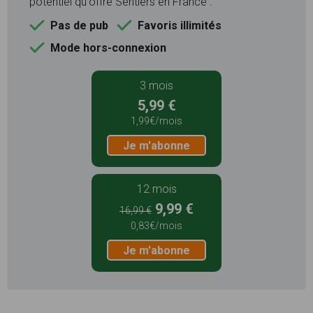
potentiel qu'offre Sentiers en France :
Pas de pub
Favoris illimités
Mode hors-connexion
3 mois
5,99 €
1,99€/mois
Je m'abonne
12 mois
9,99 €
16,99 €
0,83€/mois
Je m'abonne