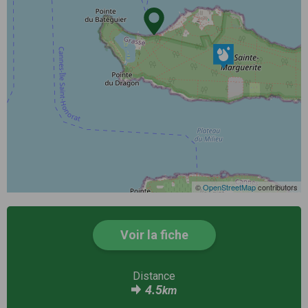
©
OpenStreetMap
contributors
Voir la fiche
Distance
4.5
km