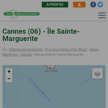
À PROPOS
Aller
au
Cannes (06) - Île Sainte-
contenu
Marguerite
principal
Fil
Sentiers de randonnée
Provence-Alpes-Côte d'Azur
Alpes-
d'Ariane
Maritimes
Cannes
Randonnée Île Sainte-Marguerite
+
−