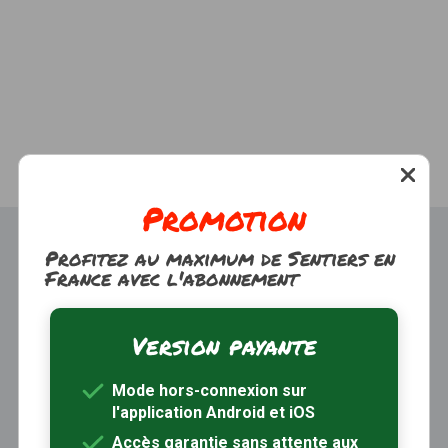
Promotion
Profitez au maximum de Sentiers en
France avec l'abonnement
Version payante
Trouver une randonnée
À propos
Mode hors-connexion sur
Inscription / Connexion
l'application Android et iOS
Abonnement Rando+
Calendrier randos
Accès garantie sans attente aux