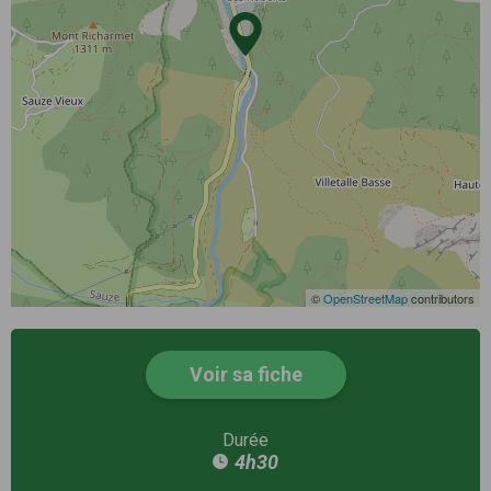
©
OpenStreetMap
contributors
Voir sa fiche
Durée
4h30