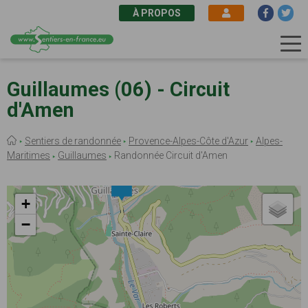
À PROPOS
Aller
au
Guillaumes (06) - Circuit
contenu
d'Amen
principal
Fil
Sentiers de randonnée
Provence-Alpes-Côte d'Azur
Alpes-
d'Ariane
Maritimes
Guillaumes
Randonnée Circuit d'Amen
+
−