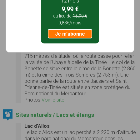
12 mois
station d'Isola 2000. Il présente sur ses deux
9,99 €
versants une pente moyenne soutenue, pendant
plus de 20 kilomètres, dont quelques kilomètres
au lieu de
16,99 €
approchant les 10 %. La route du côté italien est
0,83€/mois
étroite.
Je m'abonne
Photos
Voir le site
Col de la Bonette
Le col de la Bonette est un col de montagne à 2
715 mètres d'altitude, où la route passe pour relier
la vallée de l'Ubaye à celle de la Tinée. Le col de la
Bonette se situe entre la cime de la Bonette (2 860
m) et la cime des Trois Serrières (2 753 m). Une
bonne partie de la route entre Jausiers et Saint-
Étienne-de-Tinée est située en zone protégée du
Parc national du Mercantour.
Photos
Voir le site
Sites naturels / Lacs et étangs
Lac d'Allos
Le lac d'Allos est un lac perché à 2 220 m d'altitude
dans le parc national du Mercantour, dans les