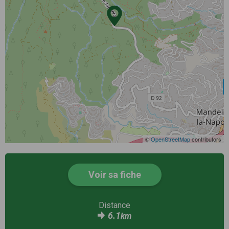
©
OpenStreetMap
contributors
Voir sa fiche
Distance
6.1
km