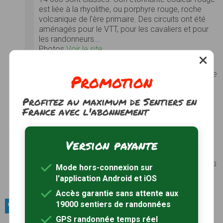
est liée à la rhyolithe, ou porphyre rouge, roche
volcanique de l'ère primaire. Des circuits ont été
aménagés pour le VTT, pour les cavaliers et pour
les randonneurs...
Photos
Voir le site
Montagne du Cheiron
Située au-dessus de la vallée du Loup, la montagne
Promotion
est bien visible depuis la côte maritime. Elle est
également limitée par le fleuve Cagne qui prend sa
Profitez au maximum de Sentiers en
source à ses pieds et le plateau du col de Vence
France avec l'abonnement
au sud, la vallée de l'Estéron au nord, ainsi que la
vallée du Var et la rivière du Bouyon à l'est. La
montagne a une longueur de 20 km d'ouest en est
Version payante
et est le prolongement d'une chaîne montagneuse
depuis l'ouest avec la montagne de Thorenc. Elle
surplombe les villages de Gréolières, Coursegoules
Mode hors-connexion sur
et Bézaudun-les-Alpes.
l'application Android et iOS
Photos
Voir le site
Accès garantie sans attente aux
19000 sentiers de randonnées
Sites naturels / Grottes
GPS randonnée temps réel