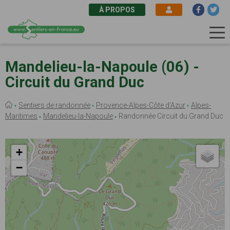
À PROPOS
Aller
au
Mandelieu-la-Napoule (06) -
contenu
Circuit du Grand Duc
principal
Fil
Sentiers de randonnée
Provence-Alpes-Côte d'Azur
Alpes-
d'Ariane
Maritimes
Mandelieu-la-Napoule
Randonnée Circuit du Grand Duc
+
−