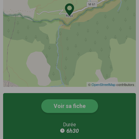
©
OpenStreetMap
contributors
Voir sa fiche
Durée
6h30