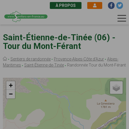
À PROPOS
Aller
au
Saint-Étienne-de-Tinée (06) -
contenu
Tour du Mont-Férant
principal
Fil
Sentiers de randonnée
Provence-Alpes-Côte d'Azur
Alpes-
d'Ariane
Maritimes
Saint-Étienne-de-Tinée
Randonnée Tour du Mont-Férant
+
−