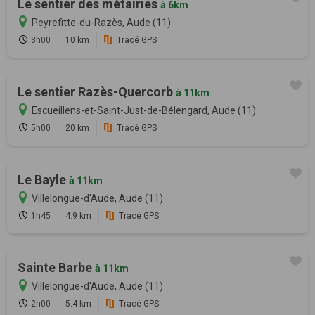
Le sentier des métairies
à 6km
Peyrefitte-du-Razès, Aude (11)
3h00
10 km
Tracé GPS
Le sentier Razès-Quercorb
à 11km
Escueillens-et-Saint-Just-de-Bélengard, Aude (11)
5h00
20 km
Tracé GPS
Le Bayle
à 11km
Villelongue-d'Aude, Aude (11)
1h45
4.9 km
Tracé GPS
Sainte Barbe
à 11km
Villelongue-d'Aude, Aude (11)
2h00
5.4 km
Tracé GPS