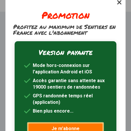
Promotion
Profitez au maximum de Sentiers en
France avec l'abonnement
Version payante
Trouver une randonnée
À propos
Mode hors-connexion sur
Inscription / Connexion
l'application Android et iOS
Abonnement Rando+
Calendrier randos
Accès garantie sans attente aux
19000 sentiers de randonnées
Sites partenaires
Contactez-nous
GPS randonnée temps réel
(application)
Sentiers-en-France, grâce aux nombreux circuits de
Bien plus encore...
randonnée, permet de découvrir :
- les spécificités des terroirs (sites et milieux naturels,
Je m'abonne
patrimoine …)