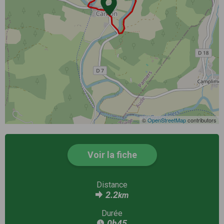
©
OpenStreetMap
contributors
Voir la fiche
Distance
2.2
km
Durée
0h45