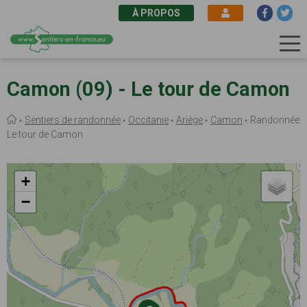
À PROPOS
Aller
au
Camon (09) - Le tour de Camon
contenu
principal
Fil
Sentiers de randonnée
Occitanie
Ariège
Camon
Randonnée
d'Ariane
Le tour de Camon
+
−