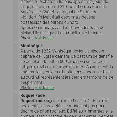
d’hérésie, le château fut pris, après trois jours de
siège, en novembre 1210, par Thomas Pons de
Bruyères-le-Châtel, lieutenant de Simon de
Montfort. Puivert était désormais devenu
possession des barons du nord.
Après son mariage, en 1310, avec Isabeau de
Melun, fille d’un grand chambellan de France…
Photos
Voir le site
Montségur
A partie de 1232 Montségur devient le siège et
capitale de l'Eglise cathare. Le castrum se densifie,
se peuplant de 500 à 600 âmes, où se côtoient
religieux, civils et hommes d'armes. Au nord-est du
château les vestiges d'habitations encore visibles
aujourd'hui représentent les derniers témoins de ce
peuplement…
Photos
Voir le site
Roquefixade
Roquefixade
signifie "roche fissurée"... Escarpé,
accidenté, les adjectifs ne manquent pas pour
décrire ce piton rocheux. Edifié au XIème siècle, le
château était constitué de deux enceintes, percées