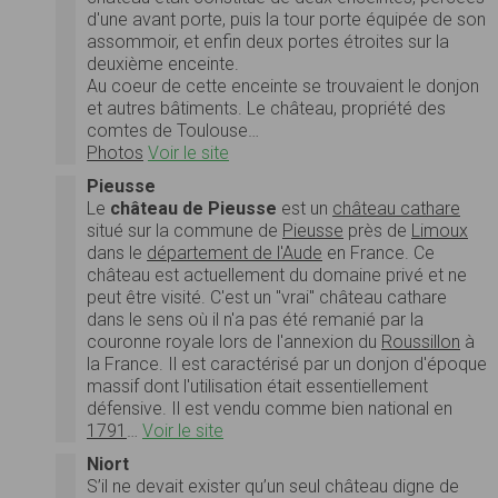
d'une avant porte, puis la tour porte équipée de son
assommoir, et enfin deux portes étroites sur la
deuxième enceinte.
Au coeur de cette enceinte se trouvaient le donjon
et autres bâtiments. Le château, propriété des
comtes de Toulouse…
Photos
Voir le site
Pieusse
Le
château de Pieusse
est un
château cathare
situé sur la commune de
Pieusse
près de
Limoux
dans le
département de l'Aude
en France. Ce
château est actuellement du domaine privé et ne
peut être visité. C'est un "vrai" château cathare
dans le sens où il n'a pas été remanié par la
couronne royale lors de l'annexion du
Roussillon
à
la France. Il est caractérisé par un donjon d'époque
massif dont l'utilisation était essentiellement
défensive. Il est vendu comme bien national en
1791
…
Voir le site
Niort
S’il ne devait exister qu’un seul château digne de