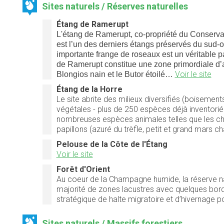
Sites naturels / Réserves naturelles
Étang de Ramerupt
L'étang de Ramerupt, co-propriété du Conser
est l’un des derniers étangs préservés du sud
importante frange de roseaux est un véritable p
de Ramerupt constitue une zone primordiale d’a
Voir le site
Blongios nain et le Butor étoilé…
Étang de la Horre
Le site abrite des milieux diversifiés (boiseme
végétales - plus de 250 espèces déjà inventorié
nombreuses espèces animales telles que les chauve
papillons (azuré du trèfle, petit et grand mars 
Pelouse de la Côte de l'Étang
Voir le site
Forêt d'Orient
Au coeur de la Champagne humide, la réserve na
majorité de zones lacustres avec quelques bordur
stratégique de halte migratoire et d’hivernage p
Sites naturels / Massifs forestiers