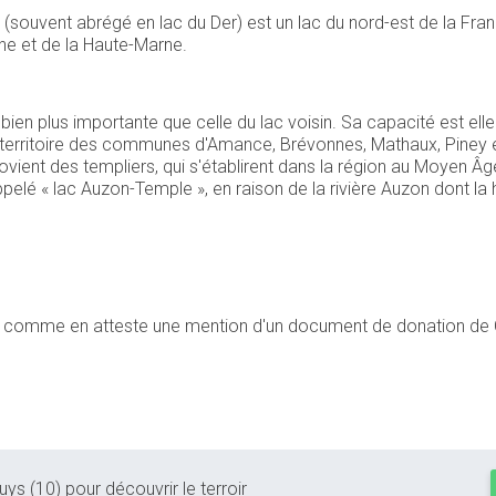
(souvent abrégé en lac du Der) est un lac du nord-est de la Fran
ne et de la Haute-Marne.
bien plus importante que celle du lac voisin. Sa capacité est ell
 territoire des communes d'Amance, Brévonnes, Mathaux, Piney et
rovient des templiers, qui s'établirent dans la région au Moyen Âg
 appelé « lac Auzon-Temple », en raison de la rivière Auzon dont la 
e
e comme en atteste une mention d'un document de donation de C
ys (10) pour découvrir le terroir