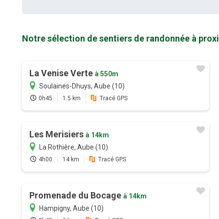
Notre sélection de sentiers de randonnée à prox
La Venise Verte
à 550m
Soulaines-Dhuys, Aube (10)
0h45
1.5 km
Tracé GPS
Les Merisiers
à 14km
La Rothière, Aube (10)
4h00
14 km
Tracé GPS
Promenade du Bocage
à 14km
Hampigny, Aube (10)