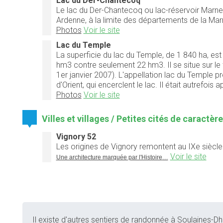
Lac du Der-Chantecoq
Le lac du Der-Chantecoq ou lac-réservoir Marne 
Ardenne, à la limite des départements de la Mar
Photos
Voir le site
Lac du Temple
La superficie du lac du Temple, de 1 840 ha, est 
hm3 contre seulement 22 hm3. Il se situe sur le
1er janvier 2007). L'appellation lac du Temple p
d'Orient, qui encerclent le lac. Il était autrefois
Photos
Voir le site
Villes et villages / Petites cités de caractèr
Vignory 52
Les origines de Vignory remontent au IXe siècl
...
Voir le site
Une architecture marquée par l'Histoire
Il existe d'autres sentiers de randonnée à Soulaines-Dhu