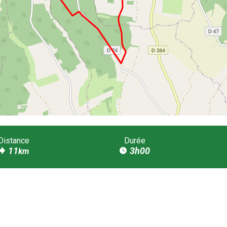
Distance
Durée
11
3h00
km