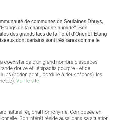
 Communauté de communes de Soulaines Dhuys,
ar "Etangs de la champagne humide". Son
les des grands lacs de la Forêt d’Orient, l’Etang
iseaux dont certains sont très rares comme le
nt la coexistence d’un grand nombre d’espèces
ande douve et l’épipactis pourpre - et de
ules (agrion gentil, cordulie à deux tâches), les
chetée).
Voir le site
u Parc naturel régional homonyme. Composée en
nnelle. Son intérêt réside aussi dans sa situation