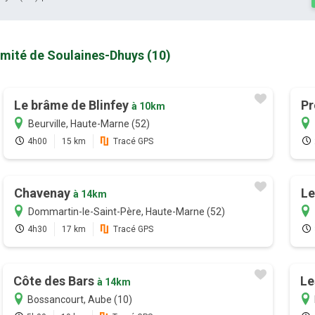
imité de Soulaines-Dhuys (10)
Le brâme de Blinfey
Pr
à 10km
Beurville, Haute-Marne (52)
4h00
15 km
Tracé GPS
Chavenay
Le
à 14km
Dommartin-le-Saint-Père, Haute-Marne (52)
4h30
17 km
Tracé GPS
Côte des Bars
Le
à 14km
Bossancourt, Aube (10)