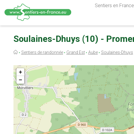
Sentiers en France,
Aller
au
Soulaines-Dhuys (10) - Prome
contenu
principal
Fil
Sentiers de randonnée
Grand Est
Aube
Soulaines-Dhuys
d'Ariane
+
−