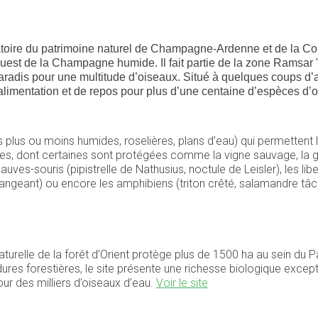
vatoire du patrimoine naturel de Champagne-Ardenne et de la
-ouest de la Champagne humide. Il fait partie de la zone Rams
aradis pour une multitude d’oiseaux. Situé à quelques coups d’ai
limentation et de repos pour plus d’une centaine d’espèces d’o
nts plus ou moins humides, roselières, plans d’eau) qui permette
es, dont certaines sont protégées comme la vigne sauvage, la gr
s-souris (pipistrelle de Nathusius, noctule de Leisler), les libell
changeant) ou encore les amphibiens (triton crêté, salamandre tâ
turelle de la forêt d’Orient protège plus de 1500 ha au sein d
es forestières, le site présente une richesse biologique exceptio
our des milliers d’oiseaux d’eau.
Voir le site