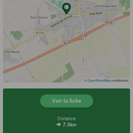
©
OpenStreetMap
contributors
Voir la fiche
Distance
7.5
km