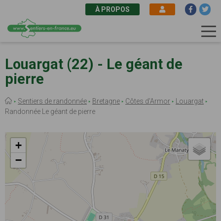
À PROPOS
Aller
au
Louargat (22) - Le géant de
contenu
pierre
principal
Fil
Sentiers de randonnée
Bretagne
Côtes d'Armor
Louargat
d'Ariane
Randonnée Le géant de pierre
+
−