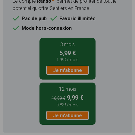
Le compte
Rando
permet de profiter de tout le
potentiel qu'offre Sentiers en France :
Pas de pub
Favoris illimités
Mode hors-connexion
3 mois
5,99 €
1,99€/mois
Je m'abonne
12 mois
9,99 €
16,99 €
0,83€/mois
Je m'abonne