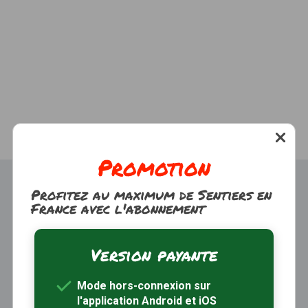
Promotion
Profitez au maximum de Sentiers en
France avec l'abonnement
Version payante
Trouver une randonnée
À propos
Mode hors-connexion sur
Inscription / Connexion
l'application Android et iOS