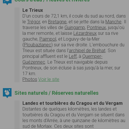
Le Trieux
D'un cours de 72,1 km, il coule du sud au nord, dans
le
Trégor
, en
Bretagne
, et se jette dans la
Manche
. Il
traverse les villes de
Guingamp
,
Pontrieux
, jusqu'où
la mer remonte, et laisse
Lézardrieux
sur sa rive
gauche,
Paimpol
, et Loguivy-de-la-Mer
(
Ploubazlanec
) sur sa rive droite. L'embouchure du
Trieux est située dans l'
archipel de Bréhat
. Son
principal affluent est le
Leff
, à
Quemper-
Guézennec
. Le Trieux est navigable depuis
Pontrieux, de son écluse à sas jusqu'à la mer, sur
17 km.
Photos
Voir le site
Sites naturels / Réserves naturelles
Landes et tourbières du Cragou et du Vergam
Distantes de quelques kilomètres, les landes et
tourbières du Cragou et du Vergam se situent dans
les monts d’Arrée, à une quinzaine de kilomètres au
sud de Morlaix. Ces deux sites sont