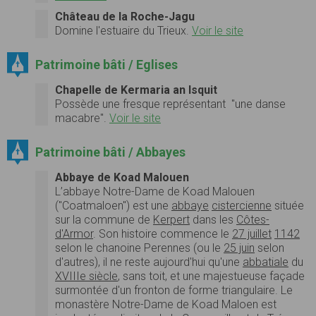
Château de la Roche-Jagu
Domine l'estuaire du Trieux.
Voir le site
Patrimoine bâti / Eglises
Chapelle de Kermaria an Isquit
Possède une fresque représentant "une danse
macabre".
Voir le site
Patrimoine bâti / Abbayes
Abbaye de Koad Malouen
L’abbaye Notre-Dame de Koad Malouen
("Coatmaloen") est une
abbaye
cistercienne
située
sur la commune de
Kerpert
dans les
Côtes-
d'Armor
. Son histoire commence le
27 juillet
1142
selon le chanoine Perennes (ou le
25 juin
selon
d'autres), il ne reste aujourd'hui qu'une
abbatiale
du
XVIIIe siècle
, sans toit, et une majestueuse façade
surmontée d'un fronton de forme triangulaire. Le
monastère Notre-Dame de Koad Maloen est