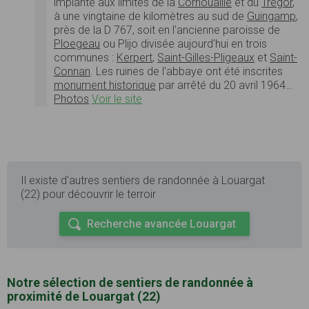
implanté aux limites de la
Cornouaille
et du
Trégor
,
à une vingtaine de kilomètres au sud de
Guingamp
,
près de la D 767, soit en l'ancienne paroisse de
Ploegeau
ou Plijo divisée aujourd'hui en trois
communes :
Kerpert
,
Saint-Gilles-Pligeaux
et
Saint-
Connan
. Les ruines de l'abbaye ont été inscrites
monument historique
par arrêté du 20 avril 1964…
Photos
Voir le site
Il existe d'autres sentiers de randonnée à Louargat
(22) pour découvrir le terroir
Recherche avancée Louargat
Notre sélection de sentiers de randonnée à
proximité de Louargat (22)