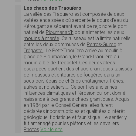
Les chaos des Traouïero
La vallée des Traouïero est composée de deux
vallées encaissées où serpente le cours d'eau du
Kérougant se séparant avant de rejoindre le port
naturel de
Ploumanac'h
pour alimenter les deux
moulins à marée
. Ce ruisseau est la limite naturelle
entre les deux communes de
Perros-Guirec
et
Trégastel
. Le Petit-Traouïero arrive au moulin à
glace de Ploumanac'h, le Grand-Traouïero au
moulin à blé de Trégastel. Ces deux vallées
escarpées cachent des chaos granitiques tapissés
de mousses et entourés de fougères dans un
sous-bois épais de chênes châtaigniers, frênes,
aulnes et noisetiers.... Ce sont les anciennes
influences climatiques et l'érosion qui ont donné
naissance à ces grands chaos granitiques. Acquis
en 1984 par le Conseil Général elles furent
déclarées inconstructibles et qualifiées d'intérêt
géologique, floristique et faunistique. Le sentier y
fut aménagé pour les piétons et les cavaliers...
Photos
Voir le site