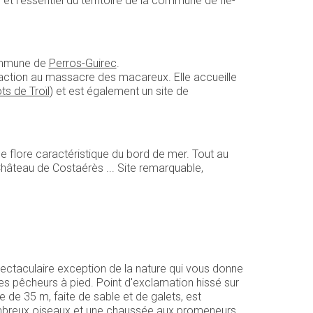
e et l'essentiel du territoire de la commune de Île-
ommune de
Perros-Guirec
.
réaction au massacre des macareux. Elle accueille
ts de Troïl
) et est également un site de
e flore caractéristique du bord de mer. Tout au
 Château de Costaérès ... Site remarquable,
spectaculaire exception de la nature qui vous donne
les pêcheurs à pied. Point d'exclamation hissé sur
 de 35 m, faite de sable et de galets, est
nombreux oiseaux et une chaussée aux promeneurs,