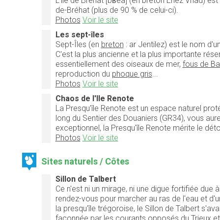
L'île de Bréhat [bʁea] (en breton Enez Vriad) est s
de-Bréhat (plus de 90 % de celui-ci).
Photos
Voir le site
Les sept-îles
Sept-Îles (en
breton
: ar Jentilez) est le nom d'u
C'est la plus ancienne et la plus importante rés
essentiellement des oiseaux de mer,
fous de B
reproduction du
phoque gris
...
Photos
Voir le site
Chaos de l'Ile Renote
La Presqu'île Renote est un espace naturel prot
long du Sentier des Douaniers (GR34), vous aurez 
exceptionnel, la Presqu'île Renote mérite le dét
Photos
Voir le site
Sites naturels / Côtes
Sillon de Talbert
Ce n'est ni un mirage, ni une digue fortifiée du
rendez-vous pour marcher au ras de l'eau et d'un
la presqu'île trégoroise, le Sillon de Talbert s
façonnée par les courants opposés du Trieux et 