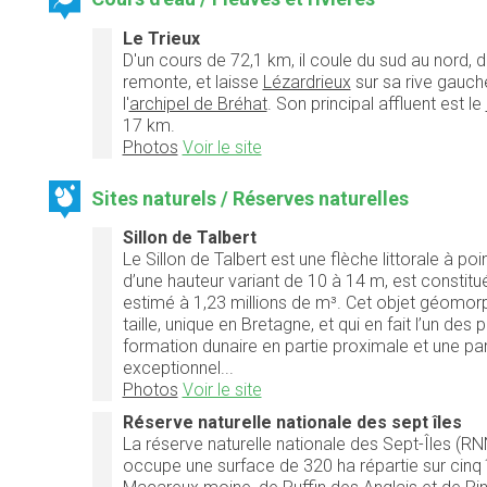
Le Trieux
D'un cours de 72,1 km, il coule du sud au nord, 
remonte, et laisse
Lézardrieux
sur sa rive gauch
l'
archipel de Bréhat
. Son principal affluent est le
17 km.
Photos
Voir le site
Sites naturels / Réserves naturelles
Sillon de Talbert
Le Sillon de Talbert est une flèche littorale à p
d’une hauteur variant de 10 à 14 m, est constitu
estimé à 1,23 millions de m³. Cet objet géomorp
taille, unique en Bretagne, et qui en fait l’un de
formation dunaire en partie proximale et une part
exceptionnel...
Photos
Voir le site
Réserve naturelle nationale des sept îles
La réserve naturelle nationale des Sept-Îles (RN
occupe une surface de 320 ha répartie sur cinq î