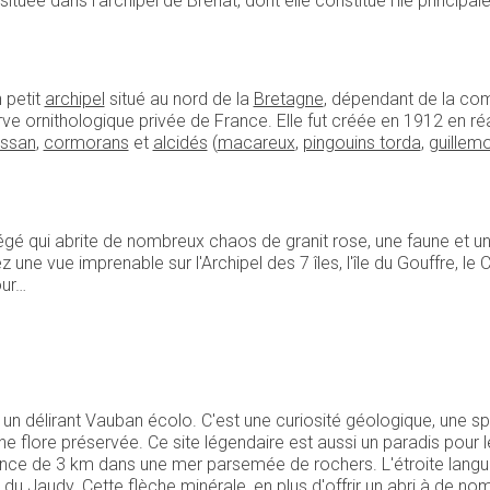
ituée dans l'archipel de Bréhat, dont elle constitue l'île principal
n petit
archipel
situé au nord de la
Bretagne
, dépendant de la c
erve ornithologique privée de France. Elle fut créée en 1912 en 
assan
,
cormorans
et
alcidés
(
macareux
,
pingouins torda
,
guillemo
égé qui abrite de nombreux chaos de granit rose, une faune et un
une vue imprenable sur l'Archipel des 7 îles, l'île du Gouffre, le
our…
e à un délirant Vauban écolo. C'est une curiosité géologique, une 
e flore préservée. Ce site légendaire est aussi un paradis pour 
'avance de 3 km dans une mer parsemée de rochers. L'étroite langue
du Jaudy. Cette flèche minérale, en plus d'offrir un abri à de 