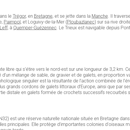
dans le
Trégor
, en
Bretagne
, et se jette dans la
Manche
. Il travers
e,
Paimpol
, et Loguivy-de-la-Mer (
Ploubazlanec
) sur sa rive dro
Leff
, à
Quemper-Guézennec
. Le Trieux est navigable depuis Pont
ointe libre qui s’étire vers le nord-est sur une longueur de 3,2 k
é d’un mélange de sable, de gravier et de galets, en proportion v
hologique singulier est la résultante de l’action combinée de l’
s plus grands cordons de galets littoraux d’Europe, ainsi que par se
ie distale en galets formée de crochets successifs recourbés sur l
N32) est une réserve naturelle nationale située en Bretagne dans
les principales. Elle protège d'importantes colonies d'oiseaux m