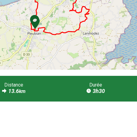
Distance
Durée
13.6
3h30
km