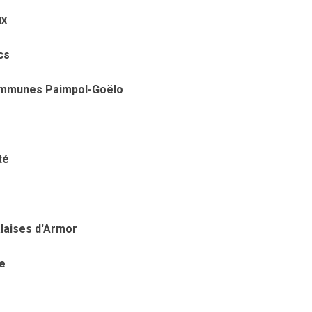
ux
cs
communes Paimpol-Goëlo
té
alaises d'Armor
e