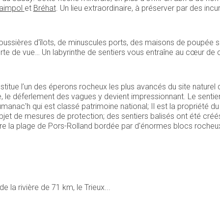
aimpol
et
Bréhat
. Un lieu extraordinaire, à préserver par des in
oussières d'îlots, de minuscules ports, des maisons de poupée s
erte de vue… Un labyrinthe de sentiers vous entraîne au cœur de 
stitue l’un des éperons rocheux les plus avancés du site naturel 
e, le déferlement des vagues y devient impressionnant. Le sentie
umanac'h qui est classé patrimoine national; Il est la propriété du 
t l’objet de mesures de protection; des sentiers balisés ont été créé
uvre la plage de Pors-Rolland bordée par d'énormes blocs rocheux
e
de la rivière de 71 km, le Trieux...