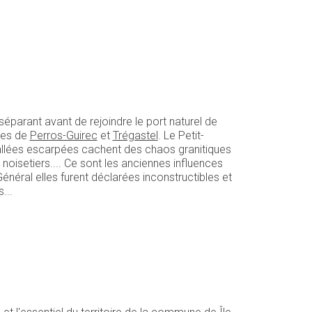
parant avant de rejoindre le port naturel de
unes de
Perros-Guirec
et
Trégastel
. Le Petit-
vallées escarpées cachent des chaos granitiques
oisetiers.... Ce sont les anciennes influences
néral elles furent déclarées inconstructibles et
...