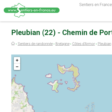
Sentiers en France,
Aller
au
Pleubian (22) - Chemin de Port
contenu
principal
Fil
Sentiers de randonnée
Bretagne
Côtes d'Armor
Pleubian
d'Ariane
+
−