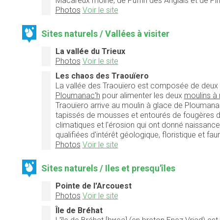
Macareux moine, de Puffin des Anglais et de Pin
Photos
Voir le site
Sites naturels / Vallées à visiter
La vallée du Trieux
Photos
Voir le site
Les chaos des Traouïero
La vallée des Traouïero est composée de deux v
Ploumanac'h
pour alimenter les deux
moulins à
Traouïero arrive au moulin à glace de Ploumana
tapissés de mousses et entourés de fougères dan
climatiques et l'érosion qui ont donné naissance
qualifiées d'intérêt géologique, floristique et fau
Photos
Voir le site
Sites naturels / Iles et presqu'îles
Pointe de l'Arcouest
Photos
Voir le site
Île de Bréhat