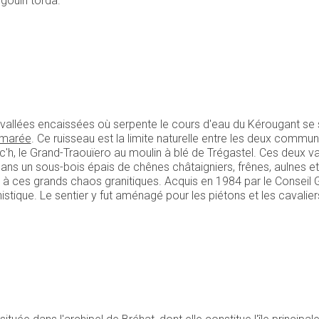
gouin torda.
allées encaissées où serpente le cours d'eau du Kérougant se sé
 marée
. Ce ruisseau est la limite naturelle entre les deux comm
c'h, le Grand-Traouïero au moulin à blé de Trégastel. Ces deux 
s un sous-bois épais de chênes châtaigniers, frênes, aulnes et n
 à ces grands chaos granitiques. Acquis en 1984 par le Conseil Gé
nistique. Le sentier y fut aménagé pour les piétons et les cavaliers