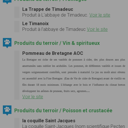
La Trappe de Timadeuc
Produit à L'abbaye de Timadeuc.
Voir le site
Le Timanoix
Produit à l'abbaye de Timadeuc
Voir le site
Produits du terroir / Vin & spiritueux
Pommeau de Bretagne AOC
La Bretagne
est riche de ses variétés de pommes à cidre, des plus douces aux plus
amertumées sans oublier les acidulées. Les pommes, de différentes variétés et issues de
vergers soigneusement contrôlés, sont
pressées à maturité. Le jus ou moût ainsi obtenu
est assemblé avec la Fine Bretagne. (Eau de Vie de cidre de Bretagne) avant de vieillir en
fûts durant 18 mois minimum. L’échange avec le bois et l’influence du climat breton
...
développent les arômes de pruneau, fruits secs, agrumes
Voir le site
Produits du terroir / Poisson et crustacée
la coquille Saint Jacques
La
coquille Saint-Jacques
(nom scientifique
Pecten