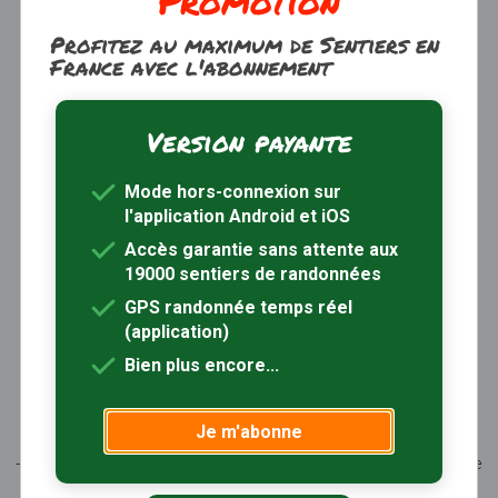
Promotion
Profitez au maximum de Sentiers en
France avec l'abonnement
Version payante
Trouver une randonnée
À propos
Mode hors-connexion sur
Inscription / Connexion
l'application Android et iOS
Abonnement Rando+
Calendrier randos
Accès garantie sans attente aux
19000 sentiers de randonnées
Sites partenaires
Contactez-nous
GPS randonnée temps réel
(application)
Sentiers-en-France, grâce aux nombreux circuits de
Bien plus encore...
randonnée, permet de découvrir :
- les spécificités des terroirs (sites et milieux naturels,
Je m'abonne
patrimoine …)
- les producteurs locaux et les artisans, garants du savoir-faire
et du patrimoine