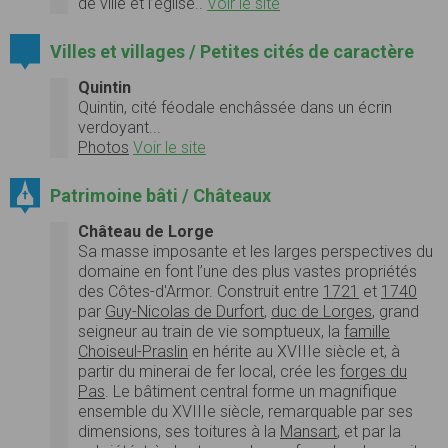
de ville et l’église..
Voir le site
Villes et villages / Petites cités de caractère
Quintin
Quintin, cité féodale enchâssée dans un écrin
verdoyant...
Photos
Voir le site
Patrimoine bâti / Châteaux
Château de Lorge
Sa masse imposante et les larges perspectives du
domaine en font l’une des plus vastes propriétés
des Côtes-d'Armor. Construit entre
1721
et
1740
par
Guy-Nicolas de Durfort
,
duc de Lorges
, grand
seigneur au train de vie somptueux, la
famille
Choiseul-Praslin
en hérite au XVIIIe siècle et, à
partir du minerai de fer local, crée les
forges du
Pas
. Le bâtiment central forme un magnifique
ensemble du XVIIIe siècle, remarquable par ses
dimensions, ses toitures à la
Mansart
, et par la