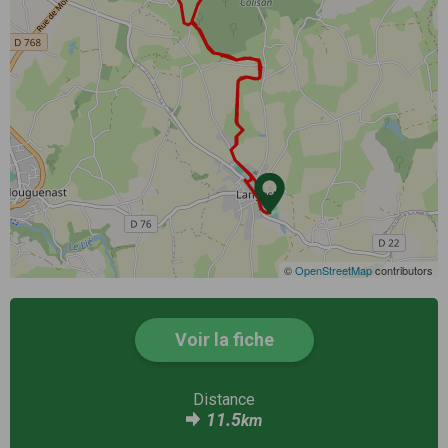
©
OpenStreetMap
contributors
Voir la fiche
Distance
11.5
km