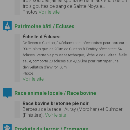
trois sources jaillies spontanément aux endroits où
trois gouttes de sang de Sainte-Noyale…
Photos
Voir le site
Patrimoine bâti / Ecluses
Échelle d'Écluses
De Redon à Gueltas, 34 écluses sont nécessaires pour parcourir
90km alors que les 20km de Gueltas à Pontivy nécessitent 54
écluses. Véritable prouesse technique, l'échelle de Gueltas, à elle
seule, comporte 23 écluses sur 4,525km pour rattraper une
dénivellation d'environ 53m...
Photos
Voir le site
Race animale locale / Race bovine
Race bovine bretonne pie noir
Berceau de la race : Auray (Morbihan) et Quimper
(Finistère).
Voir le site
Produits du terroir / Fromages