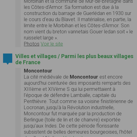
Morbihan et la commune de Mûr-de-Bretagne dans
les Côtes-d'Armor. Sa formation est due à la
construction du barrage de Guerlédan en 1930 sur
le cours d'eau du Blavet. Il matérialise, en partie, la
limite entre le Morbihan et les Côtes-d'Armor. Son
nom vient du breton vannetais Gouer ledan soit « le
ruisselet large ».
Photos
Voir le site
Villes et villages / Parmi les plus beaux villages
de France
Moncontour
La cité médiévale de
Moncontour
est encore
aujourd’hui ceinturée des imposants remparts des
XIIIème et XIVème S qui lui permettaient à
l’époque de défendre Lamballe, capitale du
Penthièvre. Tout comme sa voisine finistèrienne de
Locronan, jusqu’à la Révolution industrielle,
Moncontour fut marquée par la production de
Berlingue (toile de lin et de chanvre) exportée
jusqu’aux Indes. De cette période florissante
subsistent de belles demeures bourgeoises, l’hôtel