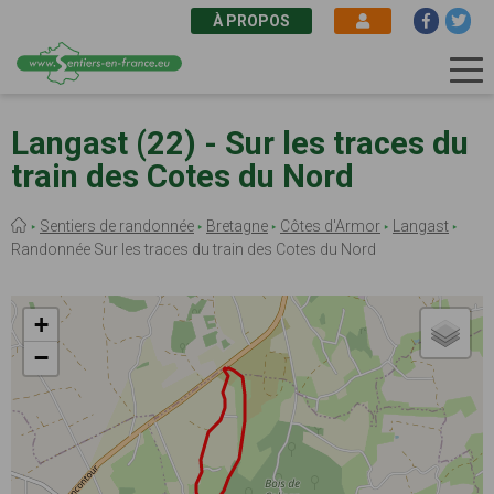
À PROPOS
Aller
au
Langast (22) - Sur les traces du
contenu
train des Cotes du Nord
principal
Fil
Sentiers de randonnée
Bretagne
Côtes d'Armor
Langast
d'Ariane
Randonnée Sur les traces du train des Cotes du Nord
+
−