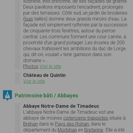
sobriété, très bretonne, de ses façades de granite.
Deux pavillons imposants l’encadrent, prolongés
par des terrasses. Côté sud, un jardin de broderies
(
buis
taillés) domine deux grands miroirs d’eau. La
façade est simplement rythmée par la succession
de cinquante-trois fenêtres, autour du perron
central. Les communs forment une cour carrée, à
proximité d’un grand potager. Les écuries de 200
chevaux trahissent les ambitions du duc de Lorge
qui, dit-on, voulait « tenir garnison dans son
domaine »…
Photos
Voir le site
Château de Quintin
Voir le site
Patrimoine bâti / Abbayes
Abbaye Notre-Dame de Timadeuc
L'abbaye Notre-Dame de Timadeuc est une
abbaye de moines
cisterciens-trappistes
située à
Bréhan
dans le
Pays des Rohan
, dans le
département du
Morbihan
en
Bretagne
. Elle a été