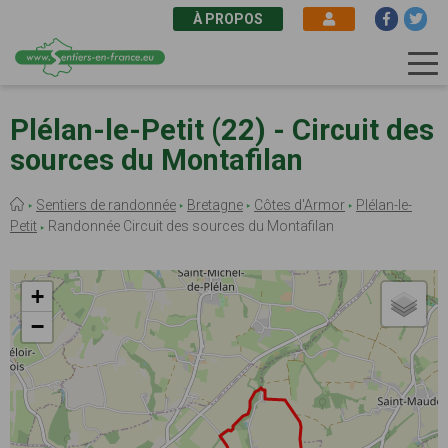
À PROPOS
Aller
au
Plélan-le-Petit (22) - Circuit des
contenu
sources du Montafilan
principal
Fil
Sentiers de randonnée
Bretagne
Côtes d'Armor
Plélan-le-
d'Ariane
Petit
Randonnée Circuit des sources du Montafilan
+
−