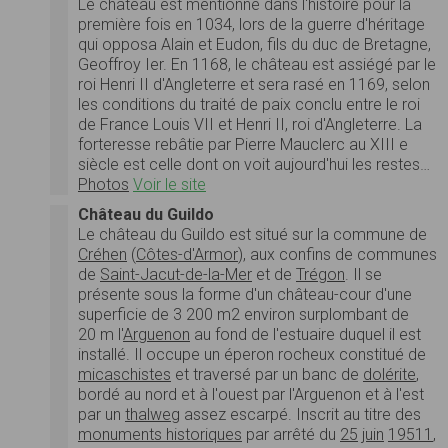
Le château est mentionné dans l'histoire pour la
première fois en 1034, lors de la guerre d'héritage
qui opposa Alain et Eudon, fils du duc de Bretagne,
Geoffroy Ier. En 1168, le château est assiégé par le
roi Henri II d'Angleterre et sera rasé en 1169, selon
les conditions du traité de paix conclu entre le roi
de France Louis VII et Henri II, roi d'Angleterre. La
forteresse rebâtie par Pierre Mauclerc au XIII e
siècle est celle dont on voit aujourd'hui les restes…
Photos
Voir le site
Château du Guildo
Le château du Guildo est situé sur la commune de
Créhen
(
Côtes-d'Armor
), aux confins de communes
de
Saint-Jacut-de-la-Mer
et de
Trégon
. Il se
présente sous la forme d'un château-cour d'une
superficie de 3 200 m2 environ surplombant de
20 m l'
Arguenon
au fond de l'estuaire duquel il est
installé. Il occupe un éperon rocheux constitué de
micaschistes
et traversé par un banc de
dolérite
,
bordé au nord et à l'ouest par l'Arguenon et à l'est
par un
thalweg
assez escarpé. Inscrit au titre des
monuments historiques
par arrêté du
25
juin
1951
1
,