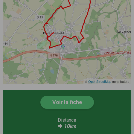
©
OpenStreetMap
contributors
Voir la fiche
Distance
10
km