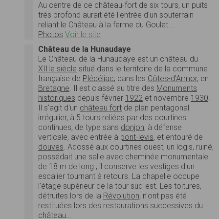
Au centre de ce château-fort de six tours, un puits
très profond aurait été l'entrée d'un souterrain
reliant le Château à la ferme du Goulet...
Photos
Voir le site
Château de la Hunaudaye
Le Château de la Hunaudaye est un château du
XIIIe siècle
situé dans le territoire de la commune
française de
Plédéliac
, dans les
Côtes-d'Armor
, en
Bretagne
. Il est classé au titre des
Monuments
historiques
depuis février
1922
et novembre
1930
.
Il s'agit d'un
château fort
de plan pentagonal
irrégulier, à 5
tours
reliées par des
courtines
continues, de type sans
donjon
, à défense
verticale, avec entrée à
pont-levis
, et entouré de
douves
. Adossé aux courtines ouest, un logis, ruiné,
possédait une salle avec cheminée monumentale
de 18 m de long ; il conserve les vestiges d'un
escalier tournant à retours. La chapelle occupe
l'étage supérieur de la tour sud-est. Les toitures,
détruites lors de la
Révolution
, n'ont pas été
restituées lors des restaurations successives du
château...