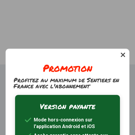
Promotion
Profitez au maximum de Sentiers en
France avec l'abonnement
Version payante
Trouver une randonnée
À propos
Mode hors-connexion sur
Inscription / Connexion
l'application Android et iOS
Abonnement Rando+
Calendrier randos