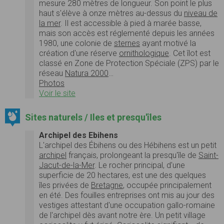
mesure 280 mètres de longueur. Son point le plus
haut s'élève à onze mètres au-dessus du
niveau de
la mer
. Il est accessible à pied à marée basse,
mais son accès est réglementé depuis les années
1980, une colonie de
sternes
ayant motivé la
création d'une réserve
ornithologique
. Cet îlot est
classé en Zone de Protection Spéciale (ZPS) par le
réseau
Natura 2000
…
Photos
Voir le site
Sites naturels / Iles et presqu'îles
Archipel des Ebihens
L'archipel des Ébihens ou des Hébihens est un petit
archipel
français, prolongeant la presqu'île de
Saint-
Jacut-de-la-Mer
. Le rocher principal, d'une
superficie de 20 hectares, est une des quelques
îles privées de
Bretagne
, occupée principalement
en été. Des fouilles entreprises ont mis au jour des
vestiges attestant d'une occupation gallo-romaine
de l'archipel dès avant notre ère. Un petit village