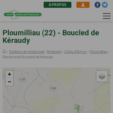
À PROPOS
Aller
au
Ploumilliau (22) - Boucled de
contenu
Kéraudy
principal
Fil
Sentiers de randonnée
Bretagne
Côtes d'Armor
Ploumilliau
d'Ariane
Randonnée Boucled de Kéraudy
+
−