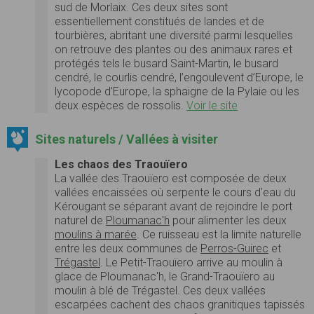
sud de Morlaix. Ces deux sites sont
essentiellement constitués de landes et de
tourbières, abritant une diversité parmi lesquelles
on retrouve des plantes ou des animaux rares et
protégés tels le busard Saint-Martin, le busard
cendré, le courlis cendré, l’engoulevent d’Europe, le
lycopode d’Europe, la sphaigne de la Pylaie ou les
deux espèces de rossolis.
Voir le site
Sites naturels / Vallées à visiter
Les chaos des Traouïero
La vallée des Traouïero est composée de deux
vallées encaissées où serpente le cours d'eau du
Kérougant se séparant avant de rejoindre le port
naturel de
Ploumanac'h
pour alimenter les deux
moulins à marée
. Ce ruisseau est la limite naturelle
entre les deux communes de
Perros-Guirec
et
Trégastel
. Le Petit-Traouïero arrive au moulin à
glace de Ploumanac'h, le Grand-Traouïero au
moulin à blé de Trégastel. Ces deux vallées
escarpées cachent des chaos granitiques tapissés