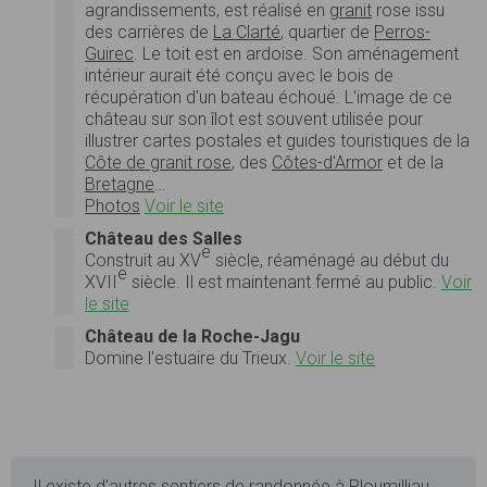
agrandissements, est réalisé en
granit
rose issu
des carrières de
La Clarté
, quartier de
Perros-
Guirec
. Le toit est en ardoise. Son aménagement
intérieur aurait été conçu avec le bois de
récupération d'un bateau échoué. L'image de ce
château sur son îlot est souvent utilisée pour
illustrer cartes postales et guides touristiques de la
Côte de granit rose
, des
Côtes-d'Armor
et de la
Bretagne
…
Photos
Voir le site
Château des Salles
e
Construit au
XV
siècle, réaménagé au début du
e
XVII
siècle. Il est maintenant fermé au public.
Voir
le site
Château de la Roche-Jagu
Domine l'estuaire du Trieux.
Voir le site
Il existe d'autres sentiers de randonnée à Ploumilliau