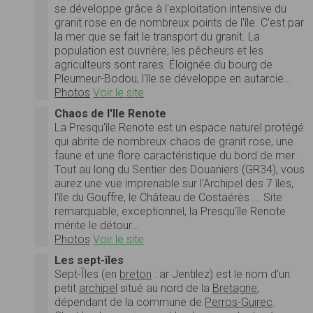
se développe grâce à l'exploitation intensive du
granit rose en de nombreux points de l'île. C’est par
la mer que se fait le transport du granit. La
population est ouvrière, les pêcheurs et les
agriculteurs sont rares. Éloignée du bourg de
Pleumeur-Bodou, l'île se développe en autarcie…
Photos
Voir le site
Chaos de l'Ile Renote
La Presqu'île Renote est un espace naturel protégé
qui abrite de nombreux chaos de granit rose, une
faune et une flore caractéristique du bord de mer.
Tout au long du Sentier des Douaniers (GR34), vous
aurez une vue imprenable sur l'Archipel des 7 îles,
l'île du Gouffre, le Château de Costaérès ... Site
remarquable, exceptionnel, la Presqu'île Renote
mérite le détour…
Photos
Voir le site
Les sept-îles
Sept-Îles (en
breton
: ar Jentilez) est le nom d'un
petit
archipel
situé au nord de la
Bretagne
,
dépendant de la commune de
Perros-Guirec
.