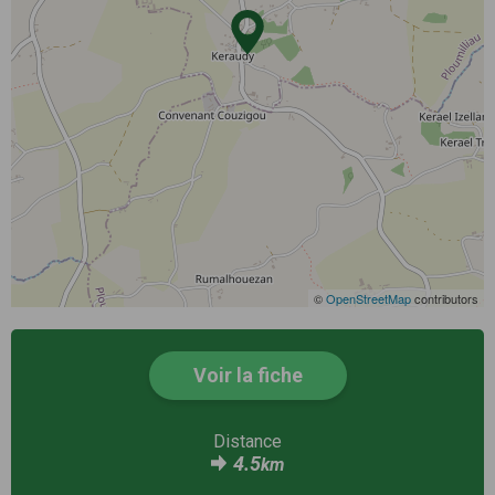
©
OpenStreetMap
contributors
Voir la fiche
Distance
4.5
km