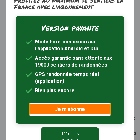
Profitez au maximum de Sentiers en
France avec l'abonnement
Version payante
Trouver une randonnée
À propos
Mode hors-connexion sur
Inscription / Connexion
l'application Android et iOS
Abonnement Rando+
Calendrier randos
Accès garantie sans attente aux
19000 sentiers de randonnées
Sites partenaires
Contactez-nous
GPS randonnée temps réel
(application)
Sentiers-en-France, grâce aux nombreux circuits de
Bien plus encore...
randonnée, permet de découvrir :
- les spécificités des terroirs (sites et milieux naturels,
Je m'abonne
patrimoine …)
- les producteurs locaux et les artisans, garants du savoir-faire
et du patrimoine
- ceux qui œuvrent à faire connaître tout ce patrimoine par des
12 mois