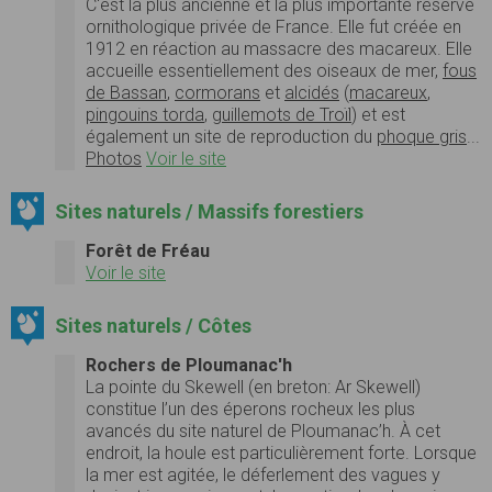
C'est la plus ancienne et la plus importante réserve
ornithologique privée de France. Elle fut créée en
1912 en réaction au massacre des macareux. Elle
accueille essentiellement des oiseaux de mer,
fous
de Bassan
,
cormorans
et
alcidés
(
macareux
,
pingouins torda
,
guillemots de Troïl
) et est
également un site de reproduction du
phoque gris
...
Photos
Voir le site
Sites naturels / Massifs forestiers
Forêt de Fréau
Voir le site
Sites naturels / Côtes
Rochers de Ploumanac'h
La pointe du Skewell (en breton: Ar Skewell)
constitue l’un des éperons rocheux les plus
avancés du site naturel de Ploumanac’h. À cet
endroit, la houle est particulièrement forte. Lorsque
la mer est agitée, le déferlement des vagues y