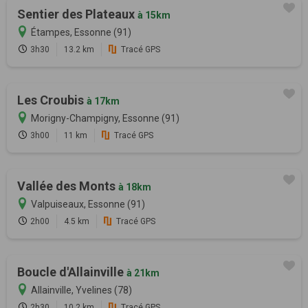
Sentier des Plateaux
à 15km
Étampes, Essonne (91)
3h30
13.2 km
Tracé GPS
Les Croubis
à 17km
Morigny-Champigny, Essonne (91)
3h00
11 km
Tracé GPS
Vallée des Monts
à 18km
Valpuiseaux, Essonne (91)
2h00
4.5 km
Tracé GPS
Boucle d'Allainville
à 21km
Allainville, Yvelines (78)
2h30
10.2 km
Tracé GPS