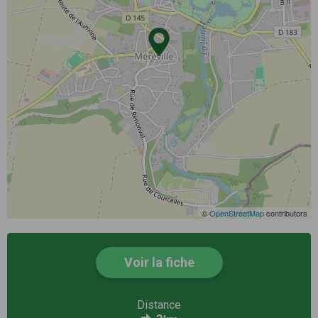
©
OpenStreetMap
contributors
Voir la fiche
Distance