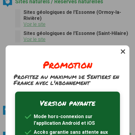
Sites naturels / Réserves naturelles
Sites géologiques de l'Essonne (Ormoy-la-
Rivière)
Voir le site
Sites géologiques de l'Essonne (Saint-Hilaire)
Voir le site
Sites géologiques de l'Essonne (Morigny-
Champigny)
Promotion
Sites géologiques de l'Essonne (Chauffour-
lès-Étréchy)
Profitez au maximum de Sentiers en
Voir le site
France avec l'abonnement
Sites géologiques de l'Essonne (Auvers-Saint-
Georges)
Voir le site
Version payante
Sites naturels / Massifs forestiers
Mode hors-connexion sur
Bois de la montagne
l'application Android et iOS
Accès garantie sans attente aux
Villes et villages / Parmi les plus beaux villages