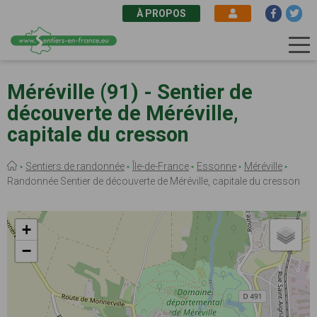
À PROPOS
Aller
au
Méréville (91) - Sentier de
contenu
découverte de Méréville,
principal
capitale du cresson
Fil
Sentiers de randonnée
Île-de-France
Essonne
Méréville
d'Ariane
Randonnée Sentier de découverte de Méréville, capitale du cresson
+
−