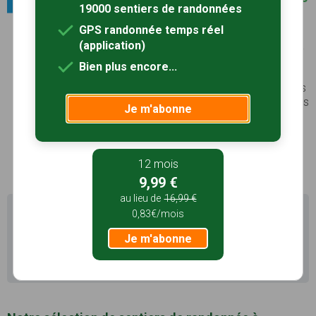
19000 sentiers de randonnées
de France
GPS randonnée temps réel
Yèvre-le-Châtel
Entre Paris et Orléans,
Yèvre-le-Châtel
associe la
(application)
force de ses remparts et de son château du XIIIe
Bien plus encore...
S, veillant sur l’église romane Saint-Gault et la nef
inachevée de Saint-Lubin, au charme de ses ruelles
fleuries, de ses vieilles demeures de calcaire et des
Je m'abonne
jardins qui inspirent peintres internationaux et
artistes...
Voir le site
12 mois
9,99 €
au lieu de
16,99 €
Il existe d'autres sentiers de randonnée à Méréville
0,83€/mois
(91) pour découvrir le terroir
Je m'abonne
Recherche avancée Méréville