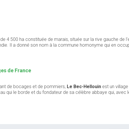
 de 4 500 ha constituée de marais, située sur la rive gauche de l'
ie. Il a donné son nom à la commune homonyme qui en occupe le te
ages de France
oyant de bocages et de pommiers,
Le Bec-Hellouin
est un villag
sseau qui le borde et du fondateur de sa célèbre abbaye qui, ave