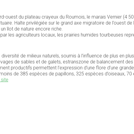
rd-ouest du plateau crayeux du Roumois, le marais Vernier (4 50
tuaire. Halte privilégiée sur le grand axe migratoire de l’ouest de 
un îlot de nature encore riche.
e par les agriculteurs locaux, les prairies humides tourbeuses re
iversité de milieux naturels, soumis à l’influence de plus en plu
 rivages de sables et de galets, estranszone de balancement d
ent productifs permettent l’expression d’une flore d’une grande
pas moins de 385 espèces de papillons, 325 espèces d’oiseaux, 
 site