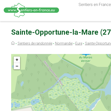
Sentiers en France,
Aller
au
Sainte-Opportune-la-Mare (27)
contenu
principal
Fil
Sentiers de randonnée
Normandie
Eure
Sainte-Opportun
d'Ariane
+
−