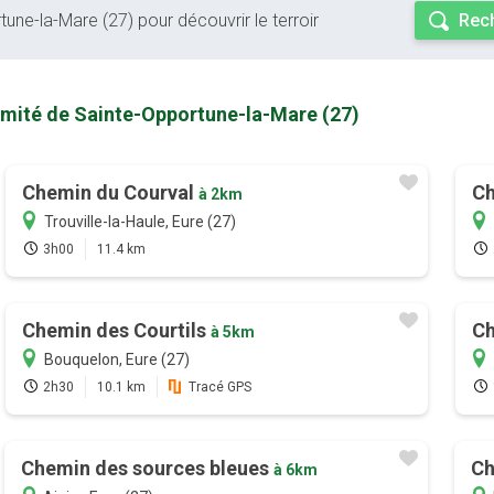
tune-la-Mare (27) pour découvrir le terroir
Rech
imité de Sainte-Opportune-la-Mare (27)
Chemin du Courval
Ch
à 2km
Trouville-la-Haule, Eure (27)
3h00
11.4 km
Chemin des Courtils
Ch
à 5km
Bouquelon, Eure (27)
2h30
10.1 km
Tracé GPS
Chemin des sources bleues
Ch
à 6km