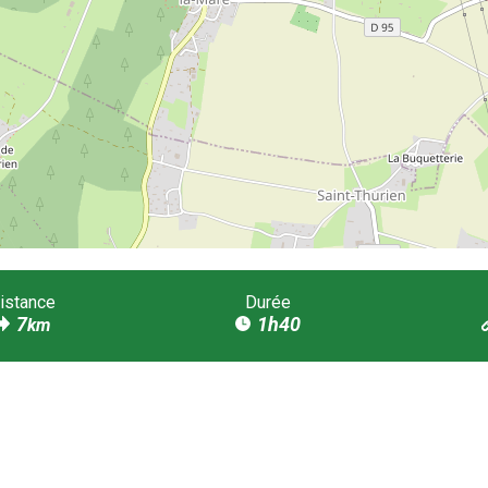
istance
Durée
7
1h40
km