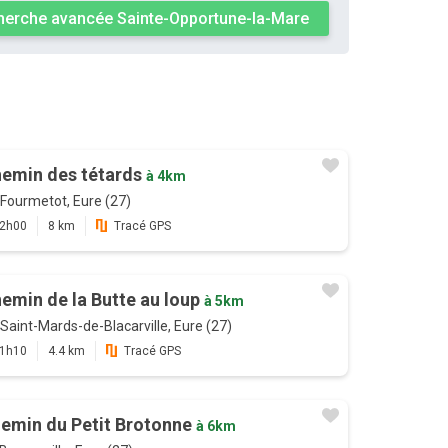
erche avancée Sainte-Opportune-la-Mare
emin des tétards
à 4km
Fourmetot, Eure (27)
2h00
8 km
Tracé GPS
emin de la Butte au loup
à 5km
Saint-Mards-de-Blacarville, Eure (27)
1h10
4.4 km
Tracé GPS
emin du Petit Brotonne
à 6km