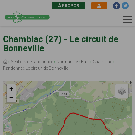
À PROPOS
Aller
au
Chamblac (27) - Le circuit de
contenu
Bonneville
principal
Fil
Sentiers de randonnée
Normandie
Eure
Chamblac
d'Ariane
Randonnée Le circuit de Bonneville
+
−