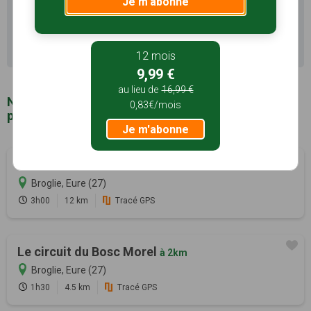
Je m'abonne
(27) pour découvrir le terroir
Recherche avancée Chamblac
12 mois
9,99 €
au lieu de
16,99 €
Notre sélection de sentiers de randonnée à
0,83€/mois
proximité de Chamblac (27)
Je m'abonne
Le circuit du Prieuré
à 2km
Broglie, Eure (27)
3h00
12 km
Tracé GPS
Le circuit du Bosc Morel
à 2km
Broglie, Eure (27)
1h30
4.5 km
Tracé GPS