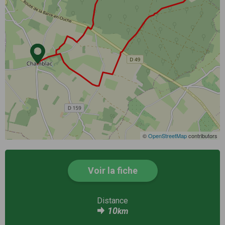
©
OpenStreetMap
contributors
Voir la fiche
Distance
10
km