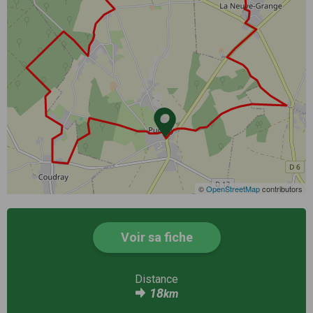
©
OpenStreetMap
contributors
Voir sa fiche
Distance
18
km