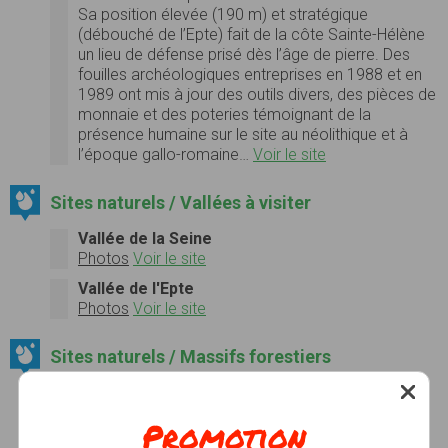
Sa position élevée (190 m) et stratégique
(débouché de l’Epte) fait de la côte Sainte-Hélène
un lieu de défense prisé dès l’âge de pierre. Des
fouilles archéologiques entreprises en 1988 et en
1989 ont mis à jour des outils divers, des pièces de
monnaie et des poteries témoignant de la
présence humaine sur le site au néolithique et à
l’époque gallo-romaine…
Voir le site
Sites naturels / Vallées à visiter
Vallée de la Seine
Photos
Voir le site
Vallée de l'Epte
Photos
Voir le site
Sites naturels / Massifs forestiers
Forêt domaniale de Lyons
Voir le site
Promotion
Forêt des Andelys