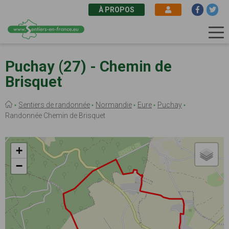
À PROPOS
Aller
au
Puchay (27) - Chemin de
contenu
Brisquet
principal
Fil
Sentiers de randonnée
Normandie
Eure
Puchay
d'Ariane
Randonnée Chemin de Brisquet
+
−