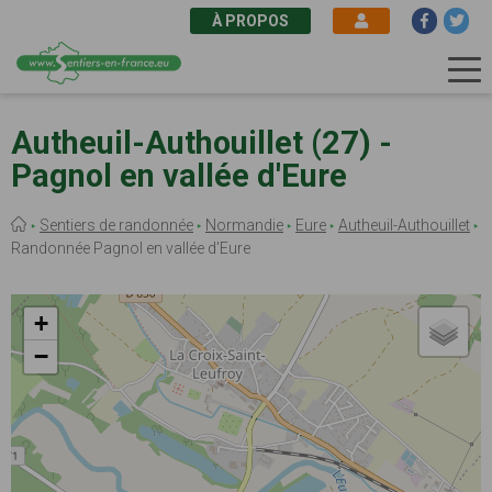
À PROPOS
Aller
au
Autheuil-Authouillet (27) -
contenu
Pagnol en vallée d'Eure
principal
Fil
Sentiers de randonnée
Normandie
Eure
Autheuil-Authouillet
d'Ariane
Randonnée Pagnol en vallée d'Eure
+
−