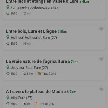
Entre lacs et étangs en Vallée d’Eure
à 4km
Fontaine-Heudebourg, Eure (27)
3h00
12 km
Entre bois, Eure et Liègue
à 5km
Autheuil-Authouillet, Eure (27)
3h30
14 km
La vraie nature de l’agriculture
à 7km
Jouy-sur-Eure, Eure (27)
3h30
12.5 km
Tracé GPS
A travers le plateau de Madrie
à 7km
Ailly, Eure (27)
4h00
15 km
Tracé GPS