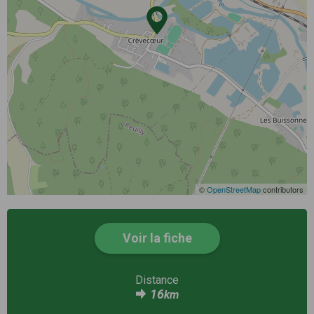
©
OpenStreetMap
contributors
Voir la fiche
Distance
16
km