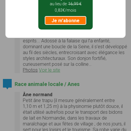
au lieu de
16,99 €
Le château de La Roche-Guyon, en Val d’Oise, au
0,83€/mois
cœur du Parc Naturel Régional du Vexin français,
est imprégné de 1000 ans de civilisation dans l’un
Je m'abonne
des sites les mieux préservés d’Île de France.
Façonné par l’histoire, du Moyen Age à nos jours,
ce château étrange et mystérieux marque les
esprits... Adossé à la falaise qui l’a enfanté,
dominant une boucle de la Seine, il s’est développé
au fil des siècles, entrecroisant avec élégance les
styles architecturaux. Son donjon fortifié,
curieusement posé sur la colline…
Photos
Voir le site
Race animale locale / Anes
Âne normand
Petit âne trapu (il mesure généralement entre
1,10 m et 1,25 m) à la physinomie plutôt douce, il
était utilisé autrefois pour le transport des bidons
de lait en Normandie, dans les travaux de
maraîchage et aux fêtes de village ; de nos jours, il
sert pour les loisirs et le tourisme. Sa robe varie du