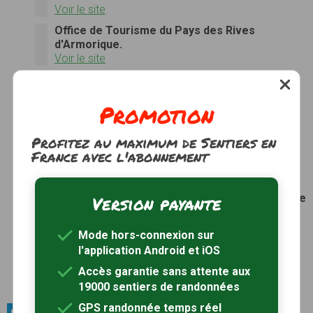
Voir le site
Office de Tourisme du Pays des Rives
d'Armorique.
Voir le site
Office de Tourisme du Pays des Abers
Voir le site
Promotion
Office de tourisme de Cléder
Voir le site
Profitez au maximum de Sentiers en
Office de Tourisme du Pays de Landivisiau
France avec l'abonnement
Roscoff, Baie des Sables, Enclos Paroissiaux
Voir le site
Office de Tourisme de Brest métropole océane
Version payante
Voir le site
Office de tourisme de Ploudalmézeau
Mode hors-connexion sur
Voir le site
l'application Android et iOS
Office de Tourisme de l'Île-de-Batz
Accès garantie sans attente aux
Voir le site
19000 sentiers de randonnées
GPS randonnée temps réel