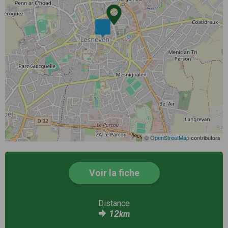
©
OpenStreetMap
contributors
Voir la fiche
Distance
12
km