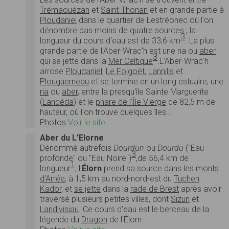
Trémaouézan
et
Saint-Thonan
et en grande partie à
Ploudaniel
dans le quartier de Lestréonec où l'on
dénombre pas moins de quatre sources ; la
3
longueur du cours d'eau est de 33,6 km
. La plus
grande partie de l'Aber-Wrac'h est une ria ou
aber
3
qui se jette dans la
Mer Celtique
.L'Aber-Wrac'h
arrose
Ploudaniel
,
Le Folgoët
,
Lannilis
et
Plouguerneau
et se termine en un long estuaire, une
ria
ou
aber
, entre la presqu'île Sainte Marguerite
(
Landéda
) et le
phare de l'Île Vierge
de 82,5 m de
hauteur, où l'on trouve quelques îles…
Photos
Voir le site
Aber du L'Elorne
Dénommé autrefois
Dourdun
ou
Dourdu
("Eau
3
profonde" ou "Eau Noire")
,de 56,4 km de
1
longueur
, l'
Élorn
prend sa source dans les
monts
d'Arrée
, à 1,5 km au nord-nord-est du
Tuchen
Kador
, et
se jette
dans la
rade de Brest
après avoir
traversé plusieurs petites villes, dont
Sizun
et
Landivisiau
. Ce cours d'eau est le berceau de la
légende du
Dragon
de l'Élorn…