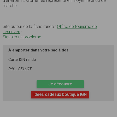
d’environ 12 kilomètres représente en moyenne 3h00 de
marche.
Site auteur de la fiche rando :
Office de tourisme de
Lesneven
-
Signaler un problème
À emporter dans votre sac à dos
Carte IGN rando
Réf. : 0516OT
Je découvre
Idées cadeaux boutique IGN