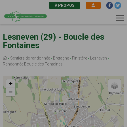
À PROPOS
Aller
au
Lesneven (29) - Boucle des
contenu
Fontaines
principal
Fil
Sentiers de randonnée
Bretagne
Finistère
Lesneven
d'Ariane
Randonnée Boucle des Fontaines
+
−