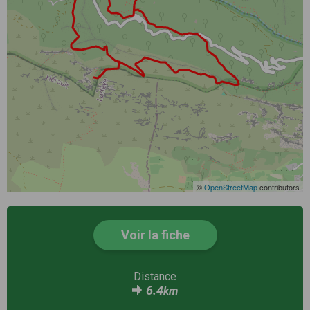
©
OpenStreetMap
contributors
Voir la fiche
Distance
6.4
km