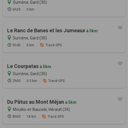
Sumène, Gard (30)
6h25
0 km
Le Ranc de Banes et les Jumeaux
à 5km
Sumène, Gard (30)
5h45
0 km
Tracé GPS
Le Courpatas
à 5km
Sumène, Gard (30)
2h00
5.5 km
Tracé GPS
Du Pâtus au Mont Méjan
à 5km
Moulès-et-Baucels, Hérault (34)
8h00
18 km
Tracé GPS