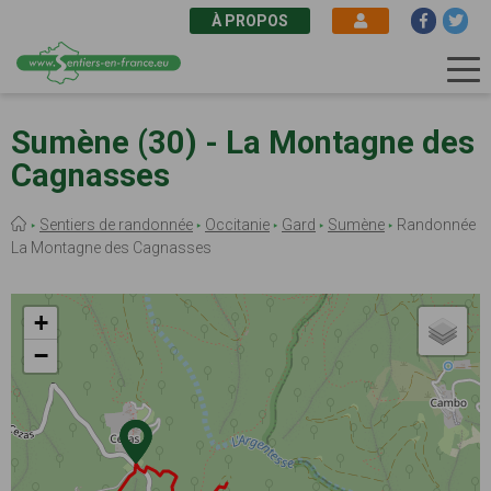
À PROPOS
Aller
au
Sumène (30) - La Montagne des
contenu
Cagnasses
principal
Fil
Sentiers de randonnée
Occitanie
Gard
Sumène
Randonnée
d'Ariane
La Montagne des Cagnasses
+
−