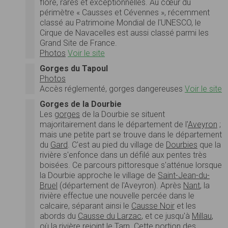
flore, rares et exceptionnelles. Au cœur du
périmètre « Causses et Cévennes », récemment
classé au Patrimoine Mondial de l'UNESCO, le
Cirque de Navacelles est aussi classé parmi les
Grand Site de France.
Photos
Voir le site
Gorges du Tapoul
Photos
Accès réglementé, gorges dangereuses
Voir le site
Gorges de la Dourbie
Les
gorges
de la Dourbie se situent
majoritairement dans le département de l'
Aveyron
;
mais une petite part se trouve dans le département
du
Gard
. C'est au pied du village de
Dourbies
que la
rivière s'enfonce dans un défilé aux pentes très
boisées. Ce parcours pittoresque s'atténue lorsque
la Dourbie approche le village de
Saint-Jean-du-
Bruel
(département de l'Aveyron). Après
Nant
, la
rivière effectue une nouvelle percée dans le
calcaire, séparant ainsi le
Causse Noir
et les
abords du
Causse du Larzac
, et ce jusqu'à
Millau
,
où la rivière rejoint le
Tarn
. Cette portion des