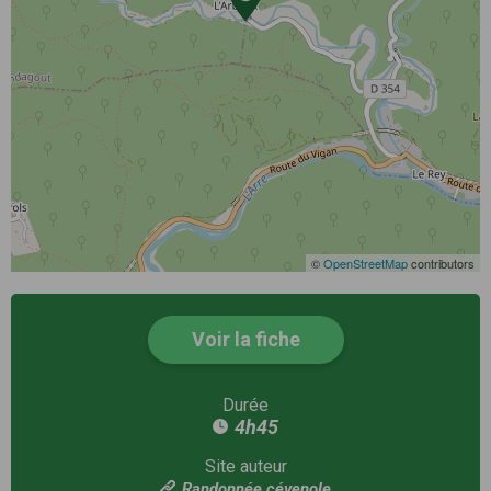
©
OpenStreetMap
contributors
Voir la fiche
Durée
4h45
Site auteur
Randonnée cévenole