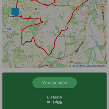
©
OpenStreetMap
contributors
Voir sa fiche
Distance
14
km