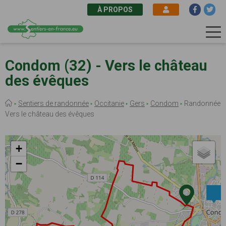
À PROPOS
Aller
au
Condom (32) - Vers le château
contenu
des évêques
principal
Fil
Sentiers de randonnée
Occitanie
Gers
Condom
Randonnée
d'Ariane
Vers le château des évêques
+
−