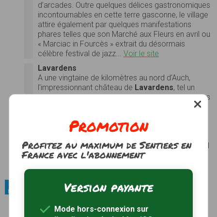
d’arcades. Outre quelques délices gastronomiques
incontournables en cette terre gasconne, le village
attire également par quelques manifestations
phares telles que son Marché aux Fleurs en avril ou
« Marciac in Fourcès » extrait du désormais
célèbre festival de jazz...
Voir le site
Lavardens
A une vingtaine de kilomètres au nord d'Auch,
l'impressionnant château de
Lavardens
, tel un
vaisseau amarré à un éperon rocheux, veille sur les
demeures du village et les horizons bercés par de
verdoyants vallons. L'ancienne capitale militaire
Promotion
des comtes d'Armagnac a gardé de l'époque
médiévale quelques vestiges des remparts et les
Profitez au maximum de Sentiers en
étroits carrelots jonchées de roses trémières au fil
France avec l'abonnement
desquels on découvre de charmantes demeures...
Voir le site
Version payante
Patrimoine bâti / Châteaux
Château du Tauzia
Mode hors-connexion sur
Le château du Tauzia, bâti au début du XIIIe siècle,