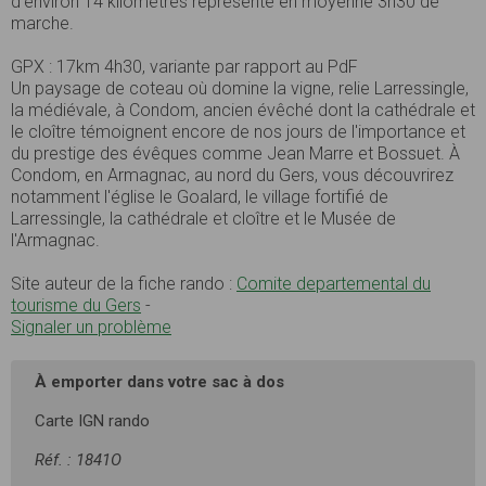
d’environ 14 kilomètres représente en moyenne 3h30 de
marche.
GPX : 17km 4h30, variante par rapport au PdF
Un paysage de coteau où domine la vigne, relie Larressingle,
la médiévale, à Condom, ancien évêché dont la cathédrale et
le cloître témoignent encore de nos jours de l'importance et
du prestige des évêques comme Jean Marre et Bossuet.
À
Condom, en Armagnac, au nord du Gers, vous découvrirez
notamment l'église le Goalard, le village fortifié de
Larressingle, la cathédrale et cloître et le Musée de
l'Armagnac.
Site auteur de la fiche rando :
Comite departemental du
tourisme du Gers
-
Signaler un problème
À emporter dans votre sac à dos
Carte IGN rando
Réf. : 1841O