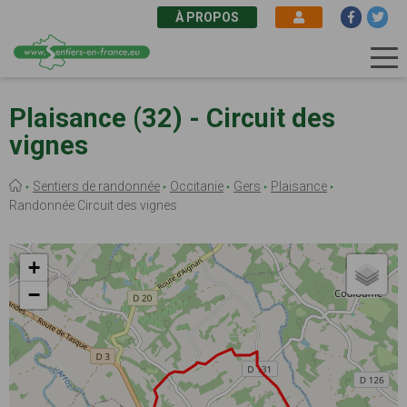
À PROPOS
Aller
au
Plaisance (32) - Circuit des
contenu
vignes
principal
Fil
Sentiers de randonnée
Occitanie
Gers
Plaisance
d'Ariane
Randonnée Circuit des vignes
+
−