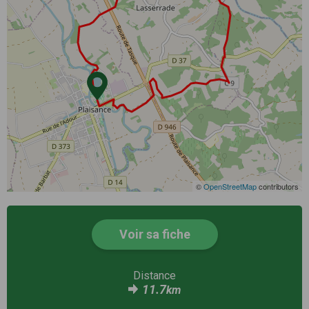
©
OpenStreetMap
contributors
Voir sa fiche
Distance
11.7
km