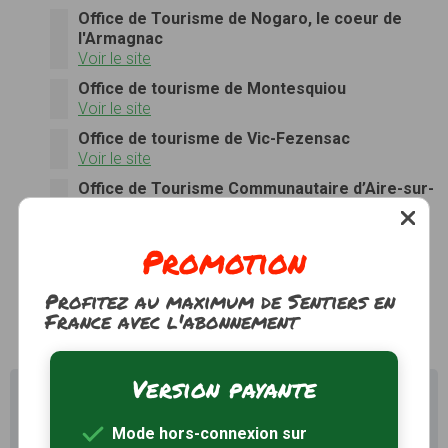
Office de Tourisme de Nogaro, le coeur de
l'Armagnac
Voir le site
Office de tourisme de Montesquiou
Voir le site
Office de tourisme de Vic-Fezensac
Voir le site
Office de Tourisme Communautaire d’Aire-sur-
l’Adour
Voir le site
Promotion
Office de Tourisme d'Eauze
Voir le site
Profitez au maximum de Sentiers en
France avec l'abonnement
Version payante
Il existe d'autres sentiers de randonnée à Plaisance
(32) pour découvrir le terroir
Mode hors-connexion sur