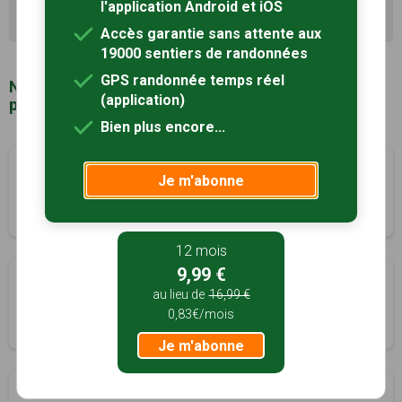
l'application Android et iOS
Recherche avancée Plaisance
Accès garantie sans attente aux
19000 sentiers de randonnées
GPS randonnée temps réel
Notre sélection de sentiers de randonnée à
(application)
proximité de Plaisance (32)
Bien plus encore...
Le grand Gambadour
à 5km
Je m'abonne
Jû-Belloc, Gers (32)
2h45
8 km
Tracé GPS
12 mois
9,99 €
Les Collines
à 7km
au lieu de
16,99 €
Pouydraguin, Gers (32)
0,83€/mois
1h15
5 km
Tracé GPS
Je m'abonne
Autour du château
à 9km