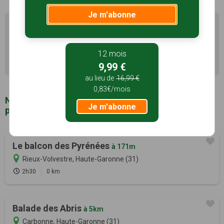
Je m'abonne
Il existe d'autres sentiers de randonnée à Rieux-
Volvestre (31) pour découvrir le terroir
12 mois
Recherche avancée Rieux-Volvestre
9,99 €
au lieu de
16,99 €
0,83€/mois
Notre sélection de sentiers de randonnée à
Je m'abonne
proximité de Rieux-Volvestre (31)
Le balcon des Pyrénées
à 171m
Rieux-Volvestre, Haute-Garonne (31)
2h30
0 km
Balade des Abris
à 5km
Carbonne, Haute-Garonne (31)