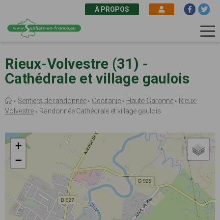
À PROPOS
Aller
au
Rieux-Volvestre (31) -
contenu
Cathédrale et village gaulois
principal
Fil
Sentiers de randonnée
Occitanie
Haute-Garonne
Rieux-
d'Ariane
Volvestre
Randonnée Cathédrale et village gaulois
+
−