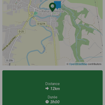
©
OpenStreetMap
contributors
Distance
12
km
Durée
3h00